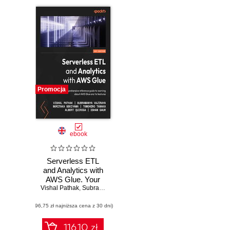
Promocja
ebook
Serverless ETL
and Analytics with
AWS Glue. Your
Vishal Pathak
comprehensive
,
Subramanya Vajiraya
,
Noritaka Sekiyama
,
Tomohiro
reference guide to
(96,75 zł najniższa cena z 30 dni)
learning about
AWS Glue and its
features
116.10 zł