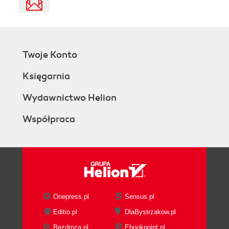
Twoje Konto
Księgarnia
Wydawnictwo Helion
Współpraca
Onepress.pl
Sensus.pl
Editio.pl
DlaBystrzakow.pl
Bezdroza.pl
Ebookpoint.pl