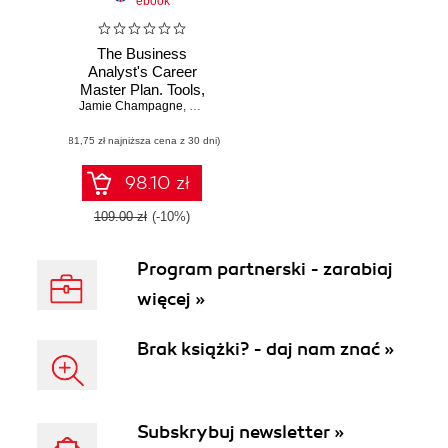
ebook
The Business
Analyst's Career
Master Plan. Tools,
Jamie Champagne
techniques, and
,
Vincent Mirabelli
strategies for a
(81,75 zł najniższa cena z 30 dni)
thriving career in
business analysis
98.10 zł
109.00 zł
(-10%)
Program partnerski - zarabiaj
więcej »
Brak książki? - daj nam znać »
Subskrybuj newsletter »