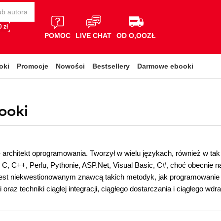
 zł
POMOC
LIVE CHAT
OD O,OOZŁ
oki
Promocje
Nowości
Bestsellery
Darmowe ebooki
booki
 - architekt oprogramowania. Tworzył w wielu językach, również w tak
C, C++, Perlu, Pythonie, ASP.Net, Visual Basic, C#, choć obecnie naj
Jest niekwestionowanym znawcą takich metodyk, jak programowanie
raz techniki ciągłej integracji, ciągłego dostarczania i ciągłego wdr