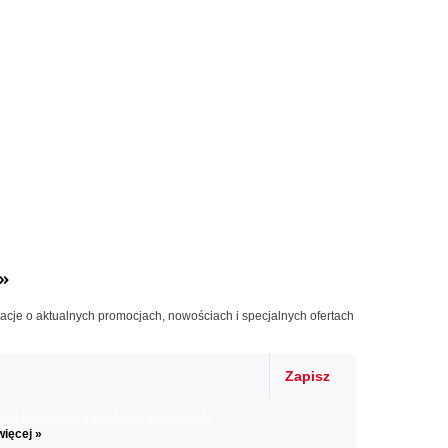
»
macje o aktualnych promocjach, nowościach i specjalnych ofertach
Zapisz
il informacje o zniżkach, promocjach
więcej »