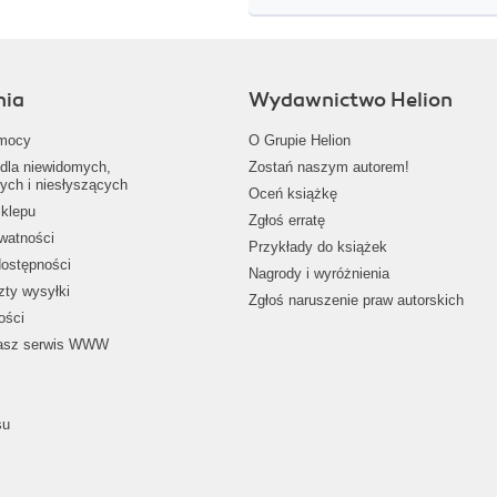
nia
Wydawnictwo Helion
mocy
O Grupie Helion
dla niewidomych,
Zostań naszym autorem!
ych i niesłyszących
Oceń książkę
klepu
Zgłoś erratę
ywatności
Przykłady do książek
dostępności
Nagrody i wyróżnienia
zty wysyłki
Zgłoś naruszenie praw autorskich
ości
nasz serwis WWW
su