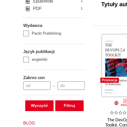
Epub/Mobi
1
Tytuły au
PDF
1
Wydawca
Packt Publishing
Język publikacji
angielski
Zakres cen
Promocja
–
ebo
Wyczyść
The DevOp
BLOG
Toolkit. Co