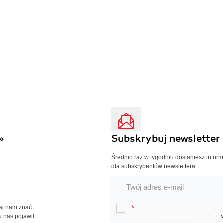
»
Subskrybuj newsletter 
Średnio raz w tygodniu dostaniesz infor
dla subskrybentów newslettera.
Daj nam znać.
*
Chcę otrzymywać na podany e-ma
u nas pojawił.
oraz nowościach wydawniczych.