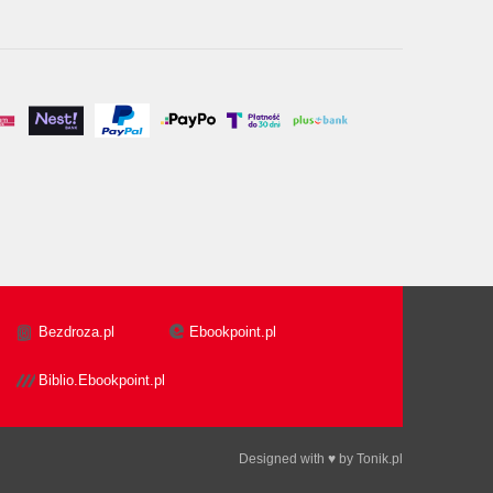
Bezdroza.pl
Ebookpoint.pl
Biblio.Ebookpoint.pl
Designed with ♥ by
Tonik.pl