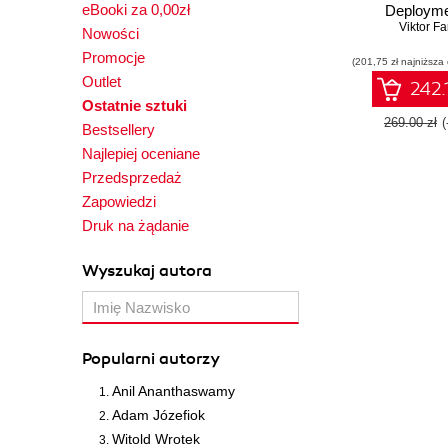
eBooki za 0,00zł
Deployme
Kuberne
Viktor Fa
Nowości
Continuously 
Promocje
(201,75 zł najniższa
application
Outlet
Jenkins 
242.
Kubernetes 
Ostatnie sztuki
269.00 zł
Bestsellery
Najlepiej oceniane
Przedsprzedaż
Zapowiedzi
Druk na żądanie
Wyszukaj autora
Popularni autorzy
Anil Ananthaswamy
Adam Józefiok
Witold Wrotek