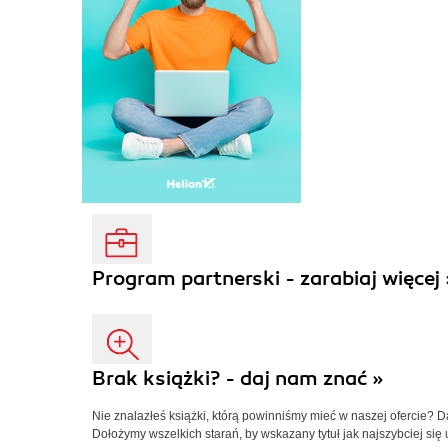
Program partnerski - zarabiaj więcej 
Brak książki? - daj nam znać »
Nie znalazłeś książki, którą powinniśmy mieć w naszej ofercie? 
Dołożymy wszelkich starań, by wskazany tytuł jak najszybciej się 