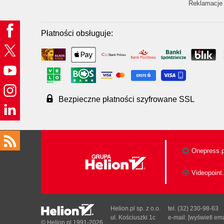
Reklamacje 
Płatności obsługuje:
Bezpieczne płatności szyfrowane SSL
Onepress.p
Videopoint.
Helion.pl sp. z o.o.
tel. (32) 230-98-63
ul. Kościuszki 1c
e-mail:
[wyświetl ema
© Helion.pl 1991-2026