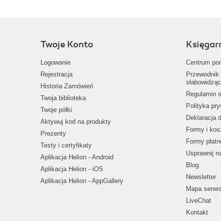
Twoje Konto
Księgar
Logowanie
Centrum po
Rejestracja
Przewodnik 
słabowidząc
Historia Zamówień
Regulamin s
Twoja biblioteka
Polityka pr
Twoje półki
Deklaracja 
Aktywuj kod na produkty
Formy i kos
Prezenty
Formy płatn
Testy i certyfikaty
Usprawnij 
Aplikacja Helion - Android
Blog
Aplikacja Helion - iOS
Newsletter
Aplikacja Helion - AppGallery
Mapa serwi
LiveChat
Kontakt