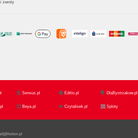
i zwroty
l
Sensus.pl
Editio.pl
DlaBystrzakow.pl
pl
Beya.pl
Czytalisek.pl
Sploty
il]@helion.pl