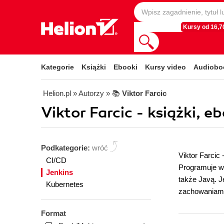
Kursy od 16,70
Kategorie
Książki
Ebooki
Kursy video
Audiobo
Helion.pl
» Autorzy
» 📚
Viktor Farcic
Viktor Farcic - książki, e
Podkategorie:
wróć
Viktor Farcic
CI/CD
Programuje w 
Jenkins
także Javą. 
Kubernetes
zachowaniami o
Format