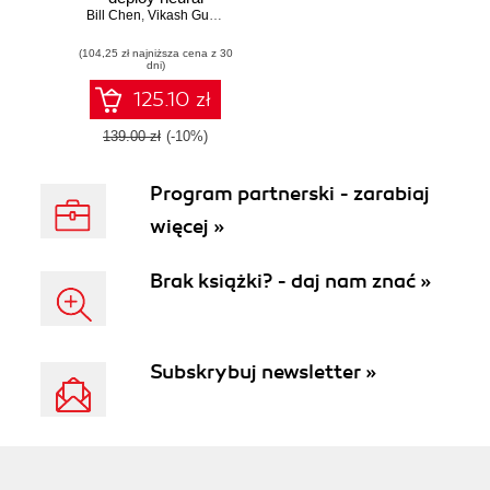
Bill Chen
networks using
,
Vikash Gupta
CUDA for high-
(104,25 zł najniższa cena z 30
performance AI in
dni)
C++
125.10 zł
139.00 zł
(-10%)
Program partnerski - zarabiaj
więcej »
Brak książki? - daj nam znać »
Subskrybuj newsletter »