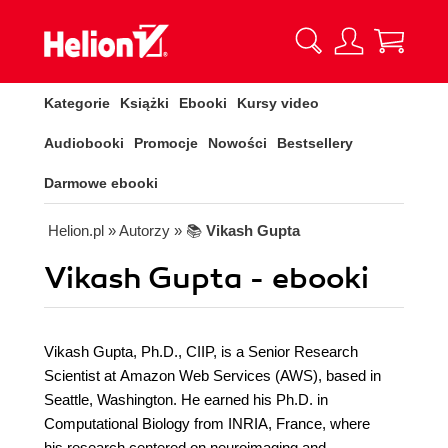
Kategorie
Książki
Ebooki
Kursy video
Audiobooki
Promocje
Nowości
Bestsellery
Darmowe ebooki
Helion.pl
» Autorzy
» 📚
Vikash Gupta
Vikash Gupta - ebooki
Vikash Gupta, Ph.D., CIIP, is a Senior Research
Scientist at Amazon Web Services (AWS), based in
Seattle, Washington. He earned his Ph.D. in
Computational Biology from INRIA, France, where
his research centered on neuroimaging and