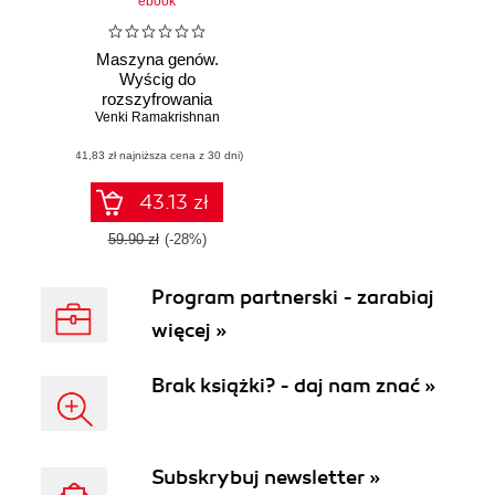
ebook
Maszyna genów.
Wyścig do
rozszyfrowania
tajemnic rybosomu
Venki Ramakrishnan
(41,83 zł najniższa cena z 30 dni)
43.13 zł
59.90 zł
(-28%)
Program partnerski - zarabiaj
więcej »
Brak książki? - daj nam znać »
Subskrybuj newsletter »