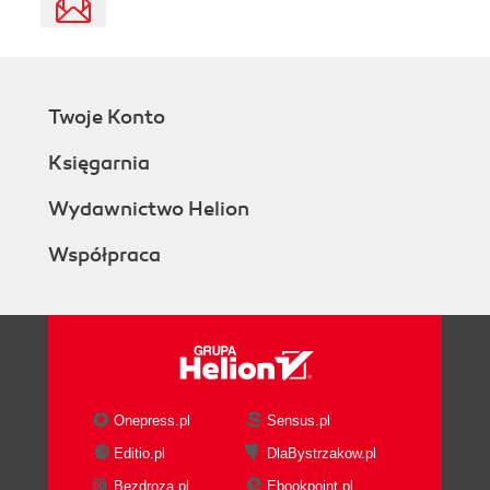
Twoje Konto
Księgarnia
Wydawnictwo Helion
Współpraca
Onepress.pl
Sensus.pl
Editio.pl
DlaBystrzakow.pl
Bezdroza.pl
Ebookpoint.pl