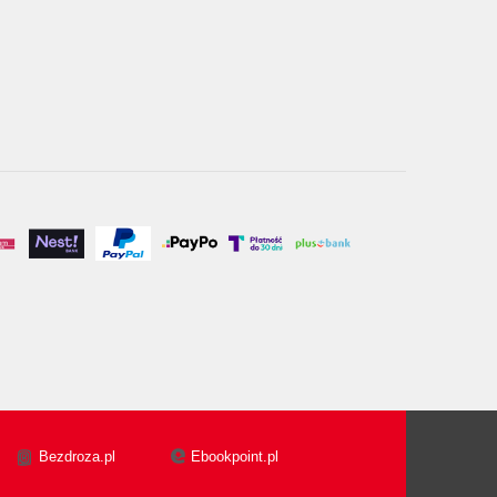
Bezdroza.pl
Ebookpoint.pl