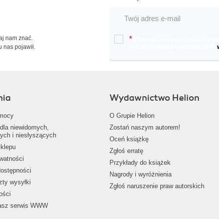
Daj nam znać.
*
Chcę otrzymywać na podany e-ma
u nas pojawił.
oraz nowościach wydawniczych.
nia
Wydawnictwo Helion
mocy
O Grupie Helion
dla niewidomych,
Zostań naszym autorem!
ych i niesłyszących
Oceń książkę
klepu
Zgłoś erratę
ywatności
Przykłady do książek
dostępności
Nagrody i wyróżnienia
zty wysyłki
Zgłoś naruszenie praw autorskich
ości
nasz serwis WWW