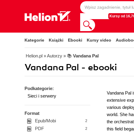
Kursy od 16,70
Kategorie
Książki
Ebooki
Kursy video
Audiobo
Helion.pl
» Autorzy
» 📚
Vandana Pal
Vandana Pal - ebooki
Podkategorie:
Vandana Pal i
Sieci i serwery
extensive ex
various deploy
Format
world. She ha
Epub/Mobi
2
the orchestra
PDF
this field be
2