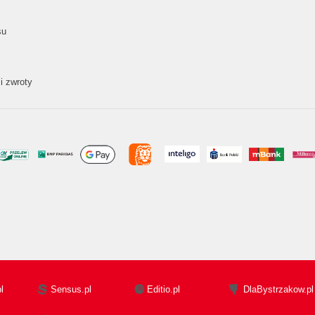
su
i zwroty
l
Sensus.pl
Editio.pl
DlaBystrzakow.pl