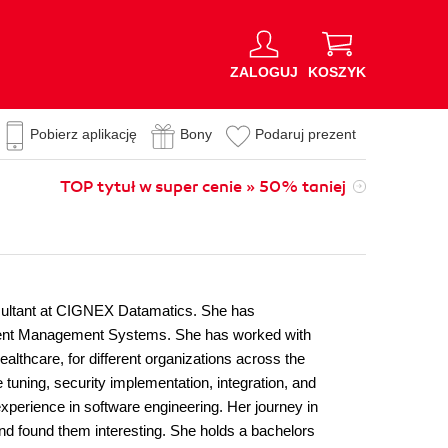
ZALOGUJ
KOSZYK
Pobierz aplikację
Bony
Podaruj prezent
TOP tytuł w super cenie » 50% taniej
nsultant at CIGNEX Datamatics. She has
ntent Management Systems. She has worked with
lthcare, for different organizations across the
tuning, security implementation, integration, and
xperience in software engineering. Her journey in
and found them interesting. She holds a bachelors