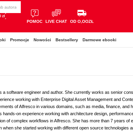
 zł
POMOC
LIVE CHAT
OD O,OOZŁ
oki
Promocje
Nowości
Bestsellery
Darmowe ebooki
s a software engineer and author. She currently works as senior co
perience working with Enterprise Digital Asset Management and Co
ments of Alfresco in various domains, such as media, finance, and hea
s hands-on experience working with architecture design, performance 
tion of complex workflows in Alfresco. She has more than 7 years of e
gan when she started working with different open source technologies 