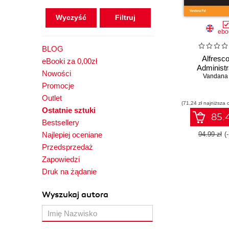
Wyczyść
ebo
BLOG
Alfresco
eBooki za 0,00zł
Administr
Nowości
Vandana 
Promocje
Outlet
(71,24 zł najniższa 
Ostatnie sztuki
85.4
Bestsellery
Najlepiej oceniane
94.99 zł
(
Przedsprzedaż
Zapowiedzi
Druk na żądanie
Wyszukaj autora