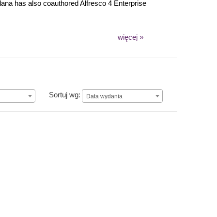
ndana has also coauthored Alfresco 4 Enterprise
więcej »
Data wydania
Sortuj wg:
Data wydania