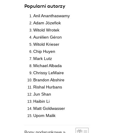
Popularni autorzy
Anil Ananthaswamy
Adam Józefiok
Witold Wrotek
Aurélien Géron
Witold Krieser
Chip Huyen
Mark Lutz
Michael Albada
Chrissy LeMaire
Brandon Abshire
Rishal Hurbans
Jun Shan
Haibin Li
Matt Goldwasser
Upom Malik
Bony podarunkowe »