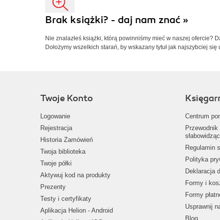
Brak książki? - daj nam znać »
Nie znalazłeś książki, którą powinniśmy mieć w naszej ofercie? 
Dołożymy wszelkich starań, by wskazany tytuł jak najszybciej się 
Twoje Konto
Księgar
Logowanie
Centrum po
Rejestracja
Przewodnik 
słabowidząc
Historia Zamówień
Regulamin s
Twoja biblioteka
Polityka pr
Twoje półki
Deklaracja 
Aktywuj kod na produkty
Formy i kos
Prezenty
Formy płatn
Testy i certyfikaty
Usprawnij 
Aplikacja Helion - Android
Blog