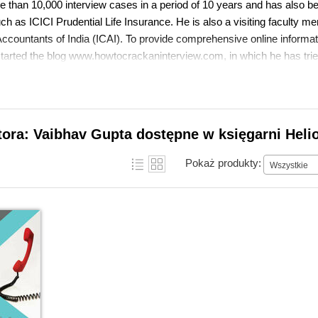
than 10,000 interview cases in a period of 10 years and has also 
 as ICICI Prudential Life Insurance. He is also a visiting faculty mem
Accountants of India (ICAI). To provide comprehensive online informat
tarted the blog www.howtocrackaninterview.com, in which he has trie
nformation regarding the interview process through highly interactive
answers to 105 trickiest interview questions.
tora: Vaibhav Gupta dostępne w księgarni Heli
Pokaż produkty:
Wszystkie