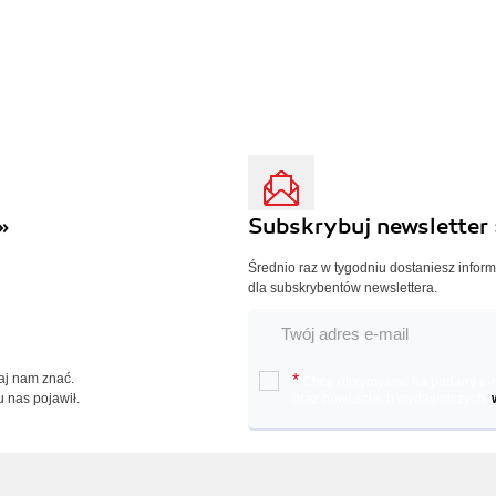
»
Subskrybuj newsletter 
Średnio raz w tygodniu dostaniesz infor
dla subskrybentów newslettera.
Daj nam znać.
*
Chcę otrzymywać na podany e-ma
u nas pojawił.
oraz nowościach wydawniczych.