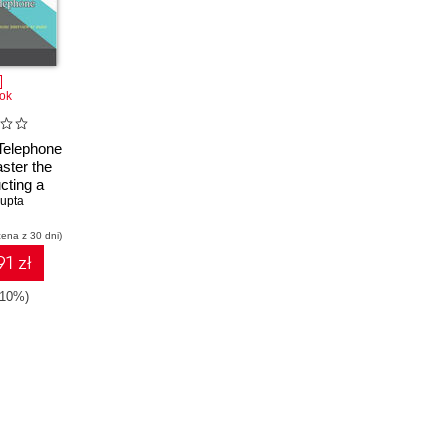
ok
Telephone
aster the
cting a
erview to
upta
 most
cena z 30 dni)
hiring
ons
1 zł
-10%)