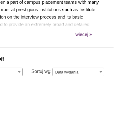
been a part of campus placement teams with many
ber at prestigious institutions such as Institute
ion on the interview process and its basic
d to provide an extremely broad and detailed
 videos. He has also authored Job Winning
więcej »
on
Data wydania
Sortuj wg:
Data wydania