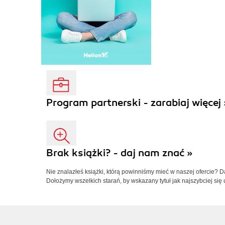
Program partnerski - zarabiaj więcej 
Brak książki? - daj nam znać »
Nie znalazłeś książki, którą powinniśmy mieć w naszej ofercie? 
Dołożymy wszelkich starań, by wskazany tytuł jak najszybciej się 