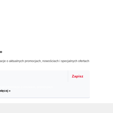
»
macje o aktualnych promocjach, nowościach i specjalnych ofertach
Zapisz
il informacje o zniżkach, promocjach
więcej »