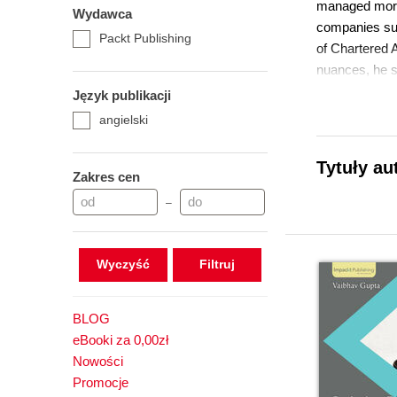
managed more 
Wydawca
companies such
Packt Publishing
of Chartered 
nuances, he s
spectrum of i
Język publikacji
Answers Best 
angielski
Tytuły au
Zakres cen
–
Wyczyść
BLOG
eBooki za 0,00zł
Nowości
Promocje