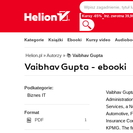
Kursy -65%
Inż. zwrotna 39,90
Kategorie
Książki
Ebooki
Kursy video
Audiobo
Helion.pl
» Autorzy
» 📚
Vaibhav Gupta
Vaibhav Gupta - ebooki
Podkategorie:
Vaibhav Gupta
Biznes IT
Administratio
Services, a N
Format
Automotive, F
PDF
1
Insurance Com
KPMG. The fir