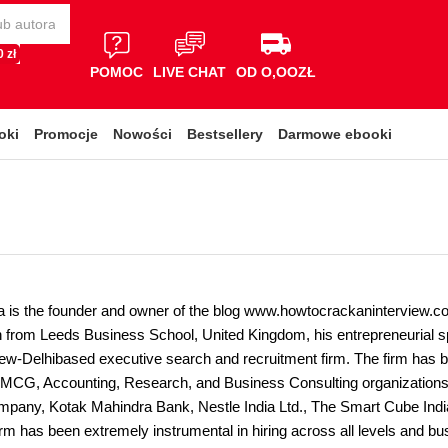
 zł
POMOC
LIVE CHAT
OD O,OOZŁ
oki
Promocje
Nowości
Bestsellery
Darmowe ebooki
 is the founder and owner of the blog www.howtocrackaninterview.co
n from Leeds Business School, United Kingdom, his entrepreneurial sp
ew-Delhibased executive search and recruitment firm. The firm has be
MCG, Accounting, Research, and Business Consulting organizations 
pany, Kotak Mahindra Bank, Nestle India Ltd., The Smart Cube India
m has been extremely instrumental in hiring across all levels and bu