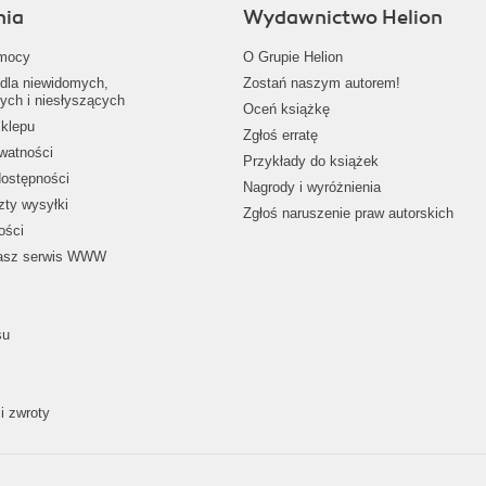
nia
Wydawnictwo Helion
mocy
O Grupie Helion
dla niewidomych,
Zostań naszym autorem!
ych i niesłyszących
Oceń książkę
klepu
Zgłoś erratę
ywatności
Przykłady do książek
dostępności
Nagrody i wyróżnienia
zty wysyłki
Zgłoś naruszenie praw autorskich
ości
nasz serwis WWW
su
i zwroty