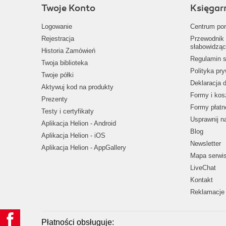
Twoje Konto
Księgar
Logowanie
Centrum po
Rejestracja
Przewodnik 
słabowidząc
Historia Zamówień
Regulamin s
Twoja biblioteka
Polityka pr
Twoje półki
Deklaracja 
Aktywuj kod na produkty
Formy i kos
Prezenty
Formy płatn
Testy i certyfikaty
Usprawnij 
Aplikacja Helion - Android
Blog
Aplikacja Helion - iOS
Newsletter
Aplikacja Helion - AppGallery
Mapa serwi
LiveChat
Kontakt
Reklamacje 
Płatności obsługuje: