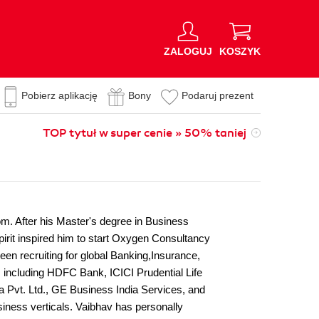
ZALOGUJ
KOSZYK
Pobierz aplikację
Bony
Podaruj prezent
TOP tytuł w super cenie » 50% taniej
m. After his Master's degree in Business
irit inspired him to start Oxygen Consultancy
en recruiting for global Banking,Insurance,
including HDFC Bank, ICICI Prudential Life
 Pvt. Ltd., GE Business India Services, and
siness verticals. Vaibhav has personally