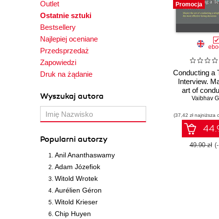
Outlet
Promocja
Ostatnie sztuki
Bestsellery
Najlepiej oceniane
ebo
Przedsprzedaż
Zapowiedzi
Conducting a 
Druk na żądanie
Interview. M
art of condu
Wyszukaj autora
telephone int
Vaibhav G
make the
(37,42 zł najniższa 
effective 
decisi
44.9
Popularni autorzy
49.90 zł
(
Anil Ananthaswamy
Adam Józefiok
Witold Wrotek
Aurélien Géron
Witold Krieser
Chip Huyen