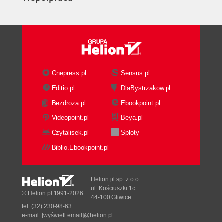
Onepress.pl
Sensus.pl
Editio.pl
DlaBystrzakow.pl
Bezdroza.pl
Ebookpoint.pl
Videopoint.pl
Beya.pl
Czytalisek.pl
Sploty
Biblio.Ebookpoint.pl
Helion.pl sp. z o.o.
ul. Kościuszki 1c
© Helion.pl 1991-2026
44-100 Gliwice
tel. (32) 230-98-63
e-mail:
[wyświetl email]@helion.pl