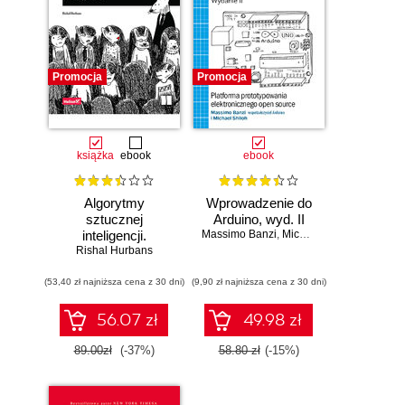
Promocja
Promocja
książka
ebook
ebook
Algorytmy
Wprowadzenie do
sztucznej
Arduino, wyd. II
inteligencji.
Massimo Banzi
,
Michael Shiloh
Rishal Hurbans
Ilustrowany
przewodnik
(53,40 zł najniższa cena z 30 dni)
(9,90 zł najniższa cena z 30 dni)
56.07 zł
49.98 zł
89.00zł
(-37%)
58.80 zł
(-15%)