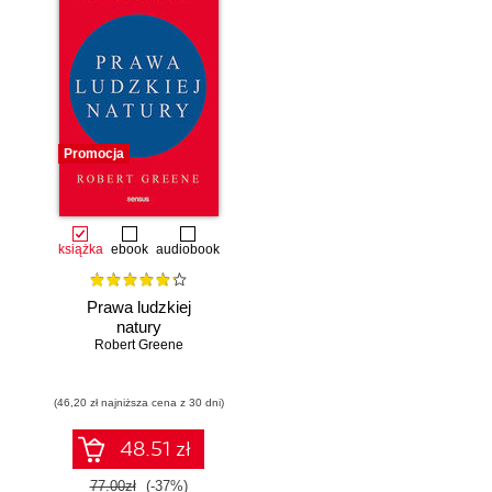
Promocja
książka
ebook
audiobook
Prawa ludzkiej
natury
Robert Greene
(46,20 zł najniższa cena z 30 dni)
48.51 zł
77.00zł
(-37%)