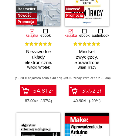
Bestseller
Nowość
Nowość
Promocja
Promocja
książka
ebook
książka
ebook
audiobook
Niezawodne
Mindset
układy
zwycięzcy.
elektroniczne.
Sprawdzone
Witold Wrotek
Podręcznik
strategie na drodze
Brian Tracy
konstruktora
do sukcesu
(52,20 zł najniższa cena z 30 dni)
(39,92 zł najniższa cena z 30 dni)
54.81 zł
39.92 zł
87.00zł
(-37%)
49.90zł
(-20%)