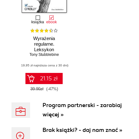
książka
ebook
Wyrażenia
regularne.
Leksykon
Tony Stubblebine
kieszonkowy.
Wydanie II
(19,95 zł najniższa cena z 30 dni)
21.15 zł
39.90zł
(-47%)
Program partnerski - zarabiaj
więcej »
Brak książki? - daj nam znać »