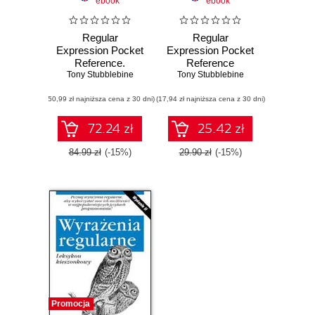
ebook
ebook
Regular
Regular
Expression Pocket
Expression Pocket
Reference.
Reference
Tony Stubblebine
Regular
Tony Stubblebine
Expressions for
(50,99 zł najniższa cena z 30 dni)
Perl, Ruby, PHP,
(17,94 zł najniższa cena z 30 dni)
Python, C, Java
and .NET. 2nd
72.24 zł
25.42 zł
Edition
84.99 zł
(-15%)
29.90 zł
(-15%)
Promocja