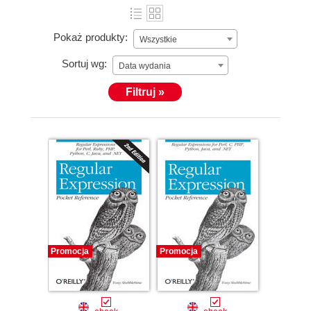
Pokaż produkty:
Wszystkie
Sortuj wg:
Data wydania
Filtruj »
Promocja
Promocja