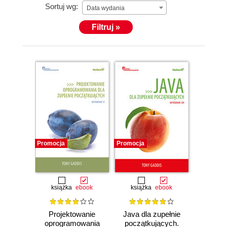
Sortuj wg:
Data wydania
Filtruj »
Promocja
Promocja
książka
ebook
książka
ebook
Projektowanie
Java dla zupełnie
oprogramowania
początkujących.