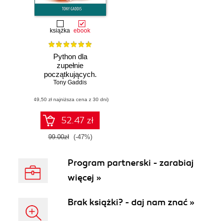
książka
ebook
Python dla
zupełnie
początkujących.
Tony Gaddis
Owoce
programowania.
(49,50 zł najniższa cena z 30 dni)
Wydanie IV
52.47 zł
99.00zł
(-47%)
Program partnerski - zarabiaj
więcej »
Brak książki? - daj nam znać »