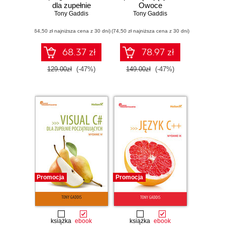
dla zupełnie
Owoce
początkujących.
Tony Gaddis
programowania.
Tony Gaddis
Owoce
Wydanie VII
(64,50 zł najniższa cena z 30 dni)
programowania.
(74,50 zł najniższa cena z 30 dni)
Wydanie V
68.37 zł
78.97 zł
129.00zł
(-47%)
149.00zł
(-47%)
Promocja
Promocja
książka
ebook
książka
ebook