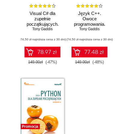
Visual C# dla
Język C++.
zupełnie
Owoce
początkujących.
programowania.
Tony Gaddis
Owoce
Wydanie IX
Tony Gaddis
programowania.
(74,50 zł najniższa cena z 30 dni)
Wydanie IV
(74,50 zł najniższa cena z 30 dni)
78.97 zł
77.48 zł
149.00zł
(-47%)
149.00zł
(-48%)
Promocja