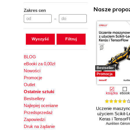
Nasze propoz
Zakres cen
–
Wyczyść
BLOG
eBooki za 0,00zł
Bestseller
Nowości
Promocja
Promocje
Outlet
Ostatnie sztuki
książka
ebook
Bestsellery
Najlepiej oceniane
Uczenie maszyn
Przedsprzedaż
użyciem Scikit-L
Keras i TensorF
Zapowiedzi
Aurélien Géron
Wydanie III
Druk na żądanie