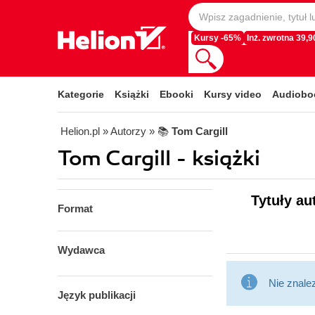
Kursy -65%
Inż. zwrotna 39,90
Kategorie
Książki
Ebooki
Kursy video
Audiobo
Helion.pl
» Autorzy
» 📚
Tom Cargill
Tom Cargill - książki
Tytuły au
Format
Wydawca
Nie znale
Język publikacji