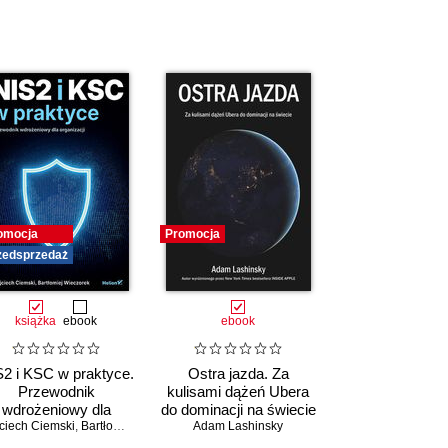
omocja
Promocja
zedsprzedaż
książka
ebook
ebook
2 i KSC w praktyce.
Ostra jazda. Za
Przewodnik
kulisami dążeń Ubera
wdrożeniowy dla
do dominacji na świecie
ciech Ciemski
organizacji
,
Bartłomiej Wieczorek
Adam Lashinsky