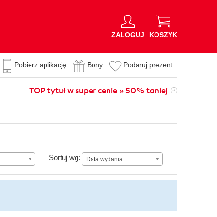
ZALOGUJ
KOSZYK
Pobierz aplikację
Bony
Podaruj prezent
TOP tytuł w super cenie » 50% taniej
Data wydania
Sortuj wg:
Data wydania