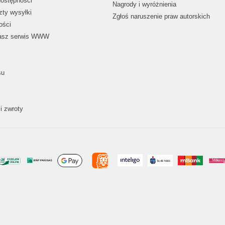
dostępności
Nagrody i wyróżnienia
zty wysyłki
Zgłoś naruszenie praw autorskich
ości
nasz serwis WWW
su
i zwroty