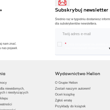
»
Subskrybuj newsletter 
Średnio raz w tygodniu dostaniesz infor
dla subskrybentów newslettera.
Daj nam znać.
*
Chcę otrzymywać na podany e-ma
u nas pojawił.
oraz nowościach wydawniczych.
nia
Wydawnictwo Helion
mocy
O Grupie Helion
dla niewidomych,
Zostań naszym autorem!
ych i niesłyszących
Oceń książkę
klepu
Zgłoś erratę
ywatności
Przykłady do książek