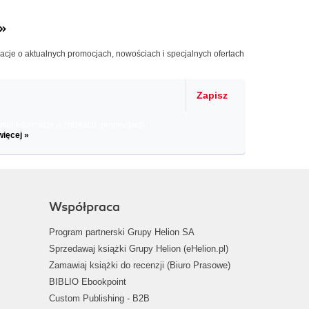
»
macje o aktualnych promocjach, nowościach i specjalnych ofertach
Zapisz
il informacje o zniżkach, promocjach
więcej »
Współpraca
Program partnerski Grupy Helion SA
Sprzedawaj książki Grupy Helion (eHelion.pl)
Zamawiaj książki do recenzji (Biuro Prasowe)
BIBLIO Ebookpoint
Custom Publishing - B2B