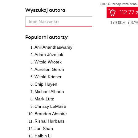
(107,40 zł najniższa cena 
Wyszukaj autora
112.77 z
179.00zł
(-37%
Popularni autorzy
Anil Ananthaswamy
Adam Józefiok
Witold Wrotek
Aurélien Géron
Witold Krieser
Chip Huyen
Michael Albada
Mark Lutz
Chrissy LeMaire
Brandon Abshire
Rishal Hurbans
Jun Shan
Haibin Li