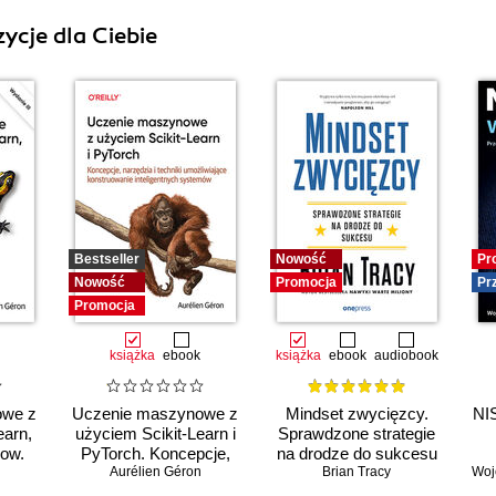
ycje dla Ciebie
Bestseller
Nowość
Pr
Nowość
Promocja
Pr
Promocja
książka
ebook
książka
ebook
audiobook
owe z
Uczenie maszynowe z
Mindset zwycięzcy.
NIS
earn,
użyciem Scikit-Learn i
Sprawdzone strategie
low.
PyTorch. Koncepcje,
na drodze do sukcesu
narzędzia i techniki
Aurélien Géron
Brian Tracy
Woj
umożliwiające