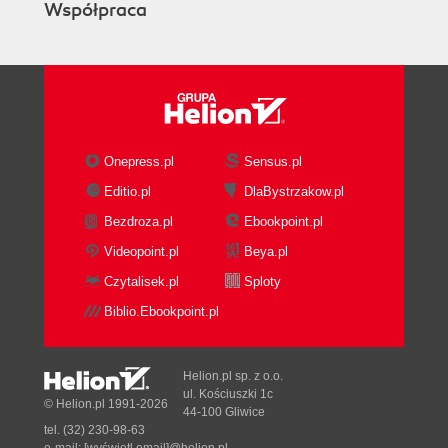
Współpraca
Onepress.pl
Sensus.pl
Editio.pl
DlaBystrzakow.pl
Bezdroza.pl
Ebookpoint.pl
Videopoint.pl
Beya.pl
Czytalisek.pl
Sploty
Biblio.Ebookpoint.pl
Helion.pl sp. z o.o.
ul. Kościuszki 1c
© Helion.pl 1991-2026
44-100 Gliwice
tel. (32) 230-98-63
e-mail:
[wyświetl email]@helion.pl