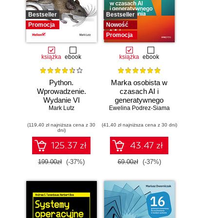
Bestseller
Bestseller
Promocja
Nowość
Promocja
książka
ebook
książka
ebook
Python.
Marka osobista w
Wprowadzenie.
czasach AI i
Wydanie VI
generatywnego
Mark Lutz
Ewelina Podrez-Siama
wyszukiwania
(119,40 zł najniższa cena z 30
(41,40 zł najniższa cena z 30 dni)
dni)
125.37 zł
43.47 zł
199.00zł
(-37%)
69.00zł
(-37%)