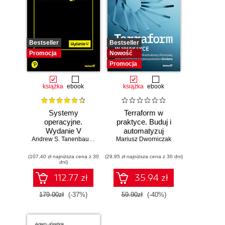
Bestseller
Bestseller
Promocja
Nowość
Promocja
książka
ebook
książka
ebook
Systemy
Terraform w
operacyjne.
praktyce. Buduj i
Wydanie V
automatyzuj
Andrew S. Tanenbaum
,
Herbert Bos
Mariusz Dworniczak
infrastrukturę
chmurową oraz
(107,40 zł najniższa cena z 30
(29,95 zł najniższa cena z 30 dni)
zarządzaj nią z
dni)
wykorzystaniem
Dockera
112.77 zł
35.94 zł
179.00zł
(-37%)
59.90zł
(-40%)