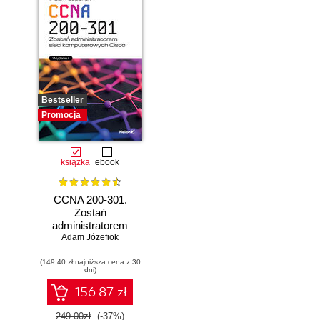
Bestseller
Promocja
książka
ebook
CCNA 200-301.
Zostań
administratorem
Adam Józefiok
sieci
komputerowych
(149,40 zł najniższa cena z 30
Cisco. Wydanie II
dni)
156.87 zł
249.00zł
(-37%)