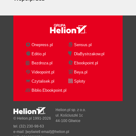
Onepress.pl
Sensus.pl
Editio.pl
DlaBystrzakow.pl
Bezdroza.pl
Ebookpoint.pl
Videopoint.pl
Beya.pl
Czytalisek.pl
Sploty
Biblio.Ebookpoint.pl
Helion.pl sp. z o.o.
ul. Kościuszki 1c
© Helion.pl 1991-2026
44-100 Gliwice
tel. (32) 230-98-63
e-mail:
[wyświetl email]@helion.pl