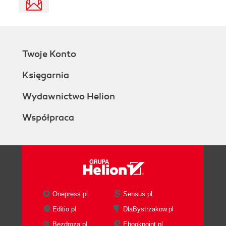
Twoje Konto
Księgarnia
Wydawnictwo Helion
Współpraca
Onepress.pl
Sensus.pl
Editio.pl
DlaBystrzakow.pl
Bezdroza.pl
Ebookpoint.pl