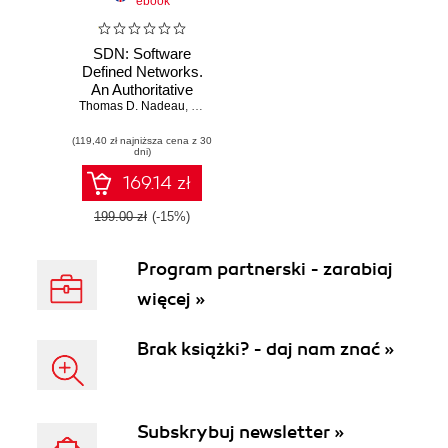
ebook
SDN: Software
Defined Networks.
An Authoritative
Thomas D. Nadeau
Review of Network
,
Ken Gray
Programmability
(119,40 zł najniższa cena z 30
Technologies
dni)
169.14 zł
199.00 zł
(-15%)
Program partnerski - zarabiaj
więcej »
Brak książki? - daj nam znać »
Subskrybuj newsletter »