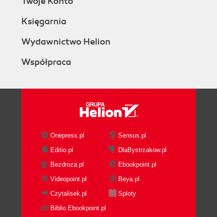
Twoje Konto
Księgarnia
Wydawnictwo Helion
Współpraca
Onepress.pl
Sensus.pl
Editio.pl
DlaBystrzakow.pl
Bezdroza.pl
Ebookpoint.pl
Videopoint.pl
Beya.pl
Czytalisek.pl
Sploty
Biblio.Ebookpoint.pl