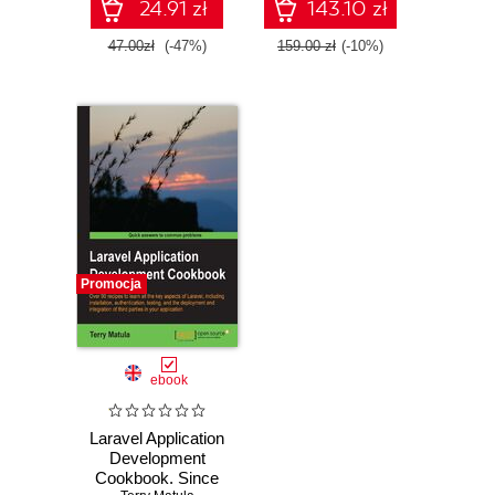
with Laravel 5.x
24.91 zł
143.10 zł
47.00zł
(-47%)
159.00 zł
(-10%)
Promocja
ebook
Laravel Application
Development
Cookbook. Since