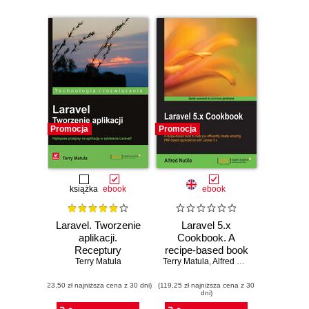
Promocja
Promocja
książka
ebook
ebook
Laravel. Tworzenie
Laravel 5.x
aplikacji.
Cookbook. A
Receptury
recipe-based book
Terry Matula
Terry Matula
to help you
,
Alfred Nutile
efficiently create
(23,50 zł najniższa cena z 30 dni)
(119,25 zł najniższa cena z 30
amazing PHP-
dni)
based applications