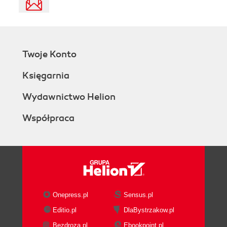
Twoje Konto
Księgarnia
Wydawnictwo Helion
Współpraca
Onepress.pl
Sensus.pl
Editio.pl
DlaBystrzakow.pl
Bezdroza.pl
Ebookpoint.pl