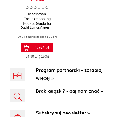
ebook
Macintosh
Troubleshooting
Pocket Guide for
David Lerner
Mac OS
,
Aaron Freimark
,
Tekserve Corporation
(20,94 zł najniższa cena z 30 dni)
29.67 zł
34.90 zł
(-15%)
Program partnerski - zarabiaj
więcej »
Brak książki? - daj nam znać »
Subskrybuj newsletter »