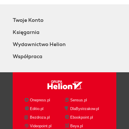
Twoje Konto
Księgarnia
Wydawnictwo Helion
Współpraca
Onepress.pl
Sensus.pl
Editio.pl
DlaBystrzakow.pl
Bezdroza.pl
Ebookpoint.pl
Videopoint.pl
Beya.pl