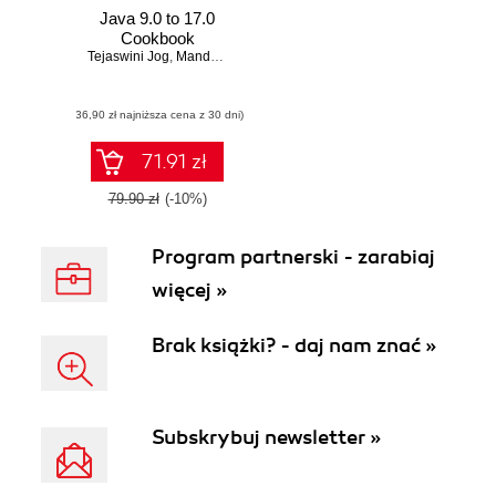
Java 9.0 to 17.0
Cookbook
Tejaswini Jog
,
Mandar Jog
(36,90 zł najniższa cena z 30 dni)
71.91 zł
79.90 zł
(-10%)
Program partnerski - zarabiaj
więcej »
Brak książki? - daj nam znać »
Subskrybuj newsletter »