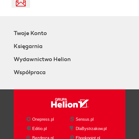
Twoje Konto
Księgarnia
Wydawnictwo Helion
Współpraca
Onepress.pl
Sensus.pl
Editio.pl
DlaBystrzakow.pl
Bezdroza.pl
Ebookpoint.pl