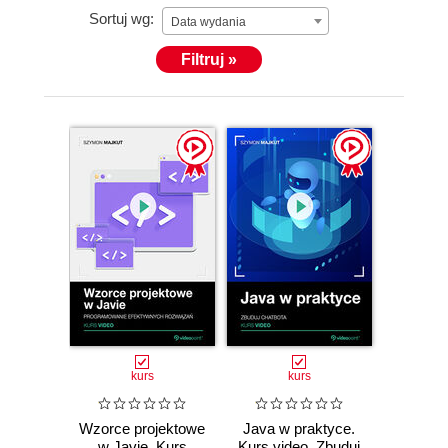
Sortuj wg:
Data wydania
Filtruj »
kurs
kurs
Wzorce projektowe
Java w praktyce.
w Javie. Kurs
Kurs video. Zbuduj