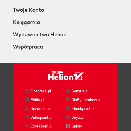
Twoje Konto
Księgarnia
Wydawnictwo Helion
Współpraca
Onepress.pl
Sensus.pl
Editio.pl
DlaBystrzakow.pl
Bezdroza.pl
Ebookpoint.pl
Videopoint.pl
Beya.pl
Czytalisek.pl
Sploty