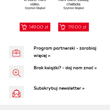
video.
chatbota
Programowanie
Szymon Majkut
Szymon Majkut
efektywnych
rozwiązań
149.00 zł
119.00 zł
Program partnerski - zarabiaj
więcej »
Brak książki? - daj nam znać »
Subskrybuj newsletter »