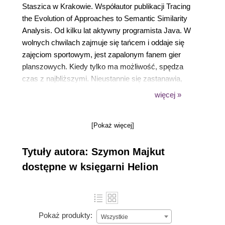
Staszica w Krakowie. Współautor publikacji Tracing
the Evolution of Approaches to Semantic Similarity
Analysis. Od kilku lat aktywny programista Java. W
wolnych chwilach zajmuje się tańcem i oddaje się
zajęciom sportowym, jest zapalonym fanem gier
planszowych. Kiedy tylko ma możliwość, spędza
czas z najbliższymi. Nieustannie się zastanawia,
gdzie jeszcze dałoby się wykorzystać grafy.
więcej »
Wyznaczajcie sobie ambitne cele, ale
ich spełnienie musicie uzależnić od
[Pokaż więcej]
dostosowanego do siebie planu, który
szybciej lub wolniej, ale nieprzerwanie
Tytuły autora: Szymon Majkut
będzie Was do nich zbliżał.
dostępne w księgarni Helion
Pokaż produkty:
Wszystkie