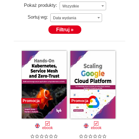
Pokaż produkty:
Wszystkie
Sortuj wg:
Data wydania
Filtruj »
Promocja
Promocja
ebook
ebook