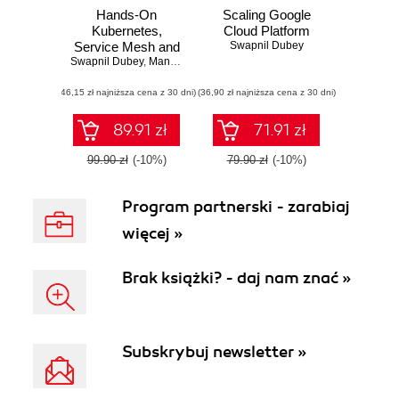
Hands-On
Scaling Google
Kubernetes,
Cloud Platform
Service Mesh and
Swapnil Dubey
Swapnil Dubey
Zero-Trust
,
Mandar J. Kulkarni
(46,15 zł najniższa cena z 30 dni)
(36,90 zł najniższa cena z 30 dni)
89.91 zł
71.91 zł
99.90 zł
(-10%)
79.90 zł
(-10%)
Program partnerski - zarabiaj
więcej »
Brak książki? - daj nam znać »
Subskrybuj newsletter »