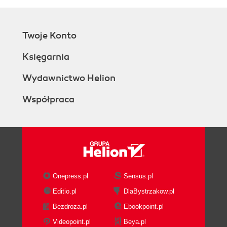
Twoje Konto
Księgarnia
Wydawnictwo Helion
Współpraca
Onepress.pl
Sensus.pl
Editio.pl
DlaBystrzakow.pl
Bezdroza.pl
Ebookpoint.pl
Videopoint.pl
Beya.pl