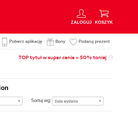
ZALOGUJ
KOSZYK
Pobierz aplikację
Bony
Podaruj prezent
TOP tytuł w super cenie » 50% taniej
ion
Data wydania
Sortuj wg:
Data wydania