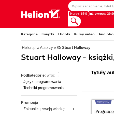
Kursy -65%
Inż. zwrotna 39,90
Kategorie
Książki
Ebooki
Kursy video
Audiobo
Helion.pl
» Autorzy
» 📚
Stuart Halloway
Stuart Halloway - książki
Tytuły au
Podkategorie:
wróć
Języki programowania
Techniki programowania
Promocja
Zaktualizuj swoją wiedzę
1