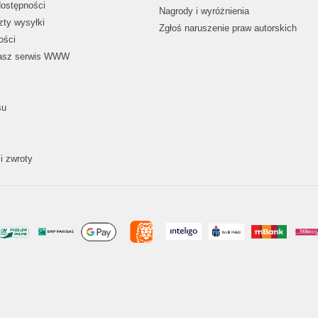
dostępności
Nagrody i wyróżnienia
zty wysyłki
Zgłoś naruszenie praw autorskich
ości
nasz serwis WWW
su
i zwroty