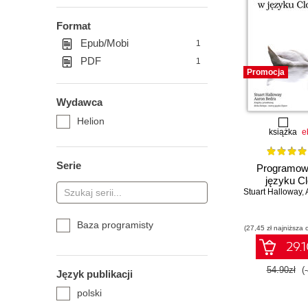
Format
Epub/Mobi
1
PDF
1
Promocja
Wydawca
Helion
książka
e
Serie
Programow
języku Cl
Stuart Halloway
,
Baza programisty
(27,45 zł najniższa 
29.1
54.90zł
(
Język publikacji
polski