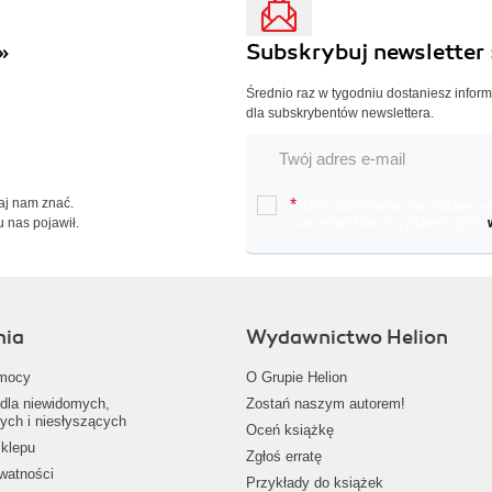
»
Subskrybuj newsletter 
Średnio raz w tygodniu dostaniesz infor
dla subskrybentów newslettera.
Daj nam znać.
*
Chcę otrzymywać na podany e-ma
u nas pojawił.
oraz nowościach wydawniczych.
nia
Wydawnictwo Helion
mocy
O Grupie Helion
dla niewidomych,
Zostań naszym autorem!
ych i niesłyszących
Oceń książkę
klepu
Zgłoś erratę
ywatności
Przykłady do książek