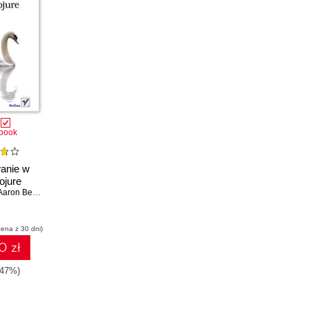
book
anie w
ojure
Aaron Bedra
cena z 30 dni)
0 zł
-47%)