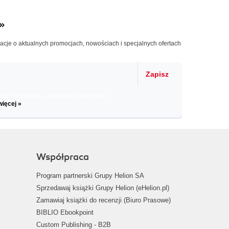
»
macje o aktualnych promocjach, nowościach i specjalnych ofertach
Zapisz
il informacje o zniżkach, promocjach
więcej »
Współpraca
Program partnerski Grupy Helion SA
Sprzedawaj książki Grupy Helion (eHelion.pl)
Zamawiaj książki do recenzji (Biuro Prasowe)
BIBLIO Ebookpoint
Custom Publishing - B2B