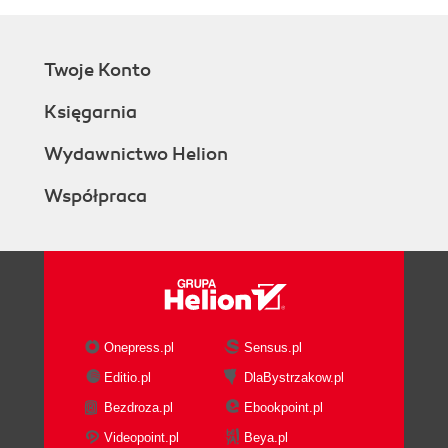
Twoje Konto
Księgarnia
Wydawnictwo Helion
Współpraca
Onepress.pl
Sensus.pl
Editio.pl
DlaBystrzakow.pl
Bezdroza.pl
Ebookpoint.pl
Videopoint.pl
Beya.pl