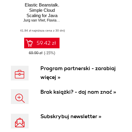
Elastic Beanstalk.
Simple Cloud
Scaling for Java
Jurg van Vliet
Developers
,
Flavia Paganelli
,
Steven van Wel
(41,94 zł najniższa cena z 30 dni)
59.42 zł
69.90 zł
(-15%)
Program partnerski - zarabiaj
więcej »
Brak książki? - daj nam znać »
Subskrybuj newsletter »