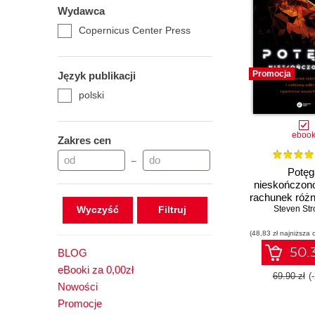
Wydawca
Copernicus Center Press
Promocja
Język publikacji
polski
eboo
Zakres cen
–
Potęg
nieskończono
rachunek różn
Wyczyść
całkowy o
Steven Str
tajemn
(48,83 zł najniższa 
wszechśw
50.3
BLOG
eBooki za 0,00zł
69.90 zł
(
Nowości
Promocje