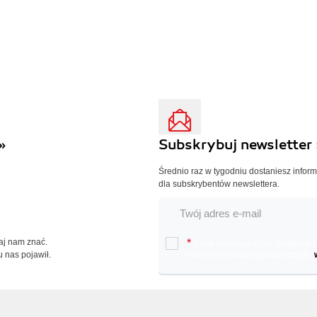
»
Subskrybuj newsletter 
Średnio raz w tygodniu dostaniesz infor
dla subskrybentów newslettera.
Daj nam znać.
*
Chcę otrzymywać na podany e-ma
u nas pojawił.
oraz nowościach wydawniczych.