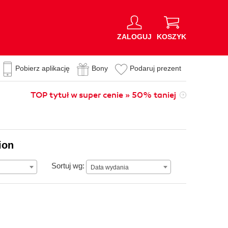
ZALOGUJ
KOSZYK
Pobierz aplikację
Bony
Podaruj prezent
TOP tytuł w super cenie » 50% taniej
ion
Data wydania
Sortuj wg:
Data wydania