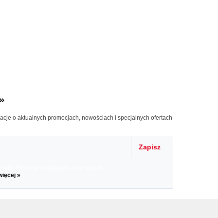
»
macje o aktualnych promocjach, nowościach i specjalnych ofertach
Zapisz
il informacje o zniżkach, promocjach
więcej »