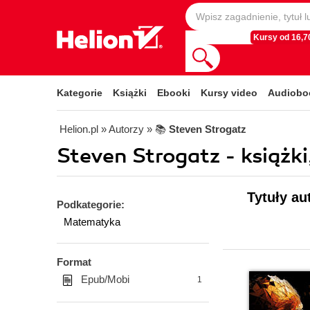
Kursy od 16,70
Kategorie
Książki
Ebooki
Kursy video
Audiobo
Helion.pl
» Autorzy
» 📚
Steven Strogatz
Steven Strogatz - książki
Tytuły au
Podkategorie:
Matematyka
Format
Epub/Mobi
1