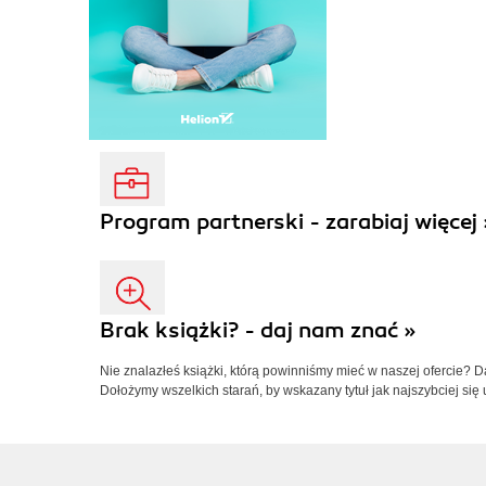
Program partnerski - zarabiaj więcej 
Brak książki? - daj nam znać »
Nie znalazłeś książki, którą powinniśmy mieć w naszej ofercie? 
Dołożymy wszelkich starań, by wskazany tytuł jak najszybciej się 