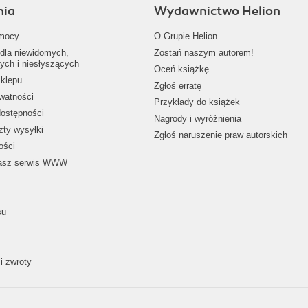
nia
Wydawnictwo Helion
mocy
O Grupie Helion
dla niewidomych,
Zostań naszym autorem!
ych i niesłyszących
Oceń książkę
klepu
Zgłoś erratę
ywatności
Przykłady do książek
dostępności
Nagrody i wyróżnienia
zty wysyłki
Zgłoś naruszenie praw autorskich
ości
nasz serwis WWW
su
i zwroty