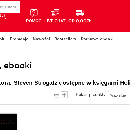
 zł
POMOC
LIVE CHAT
OD O,OOZŁ
oki
Promocje
Nowości
Bestsellery
Darmowe ebooki
, ebooki
tora: Steven Strogatz dostępne w księgarni Hel
Pokaż produkty:
Wszystkie