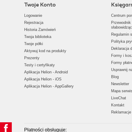
Twoje Konto
Księgar
Logowanie
Centrum po
Rejestracja
Przewodnik 
słabowidząc
Historia Zamówień
Regulamin s
Twoja biblioteka
Polityka pr
Twoje półki
Deklaracja 
Aktywuj kod na produkty
Formy i kos
Prezenty
Formy płatn
Testy i certyfikaty
Usprawnij 
Aplikacja Helion - Android
Blog
Aplikacja Helion - iOS
Newsletter
Aplikacja Helion - AppGallery
Mapa serwi
LiveChat
Kontakt
Reklamacje 
Płatności obsługuje: