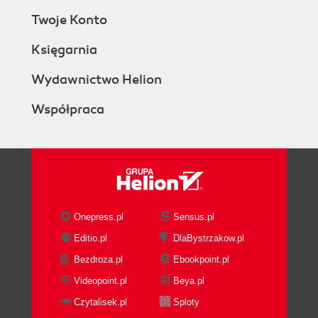
Twoje Konto
Księgarnia
Wydawnictwo Helion
Współpraca
Onepress.pl
Sensus.pl
Editio.pl
DlaBystrzakow.pl
Bezdroza.pl
Ebookpoint.pl
Videopoint.pl
Beya.pl
Czytalisek.pl
Sploty