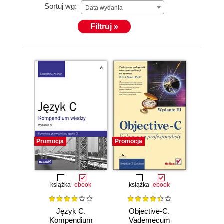
Sortuj wg:
Data wydania
Filtruj »
Promocja
Promocja
książka
ebook
książka
ebook
Język C.
Objective-C.
Kompendium
Vademecum