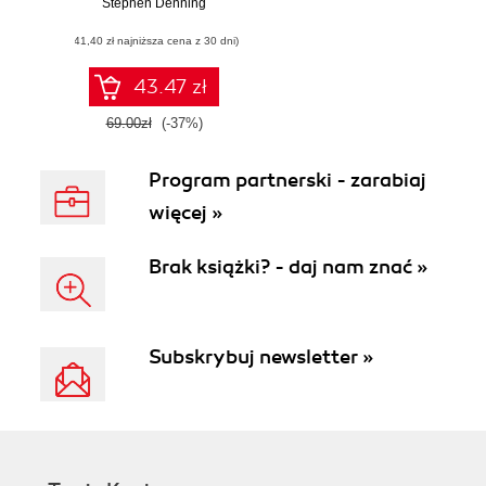
Stephen Denning
efektywność
(41,40 zł najniższa cena z 30 dni)
43.47 zł
69.00zł
(-37%)
Program partnerski - zarabiaj
więcej »
Brak książki? - daj nam znać »
Subskrybuj newsletter »