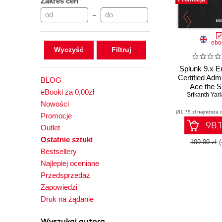
Zakres cen
–
ebo
Wyczyść
Splunk 9.x E
Certified Adm
BLOG
Ace the S
eBooki za 0,00zł
Enterprise C
Srikanth Yar
Nowości
Admin exam 
(81,75 zł najniższa 
help of 
Promocje
comprehensi
98.1
Outlet
guid
Ostatnie sztuki
109.00 zł
Bestsellery
Najlepiej oceniane
Przedsprzedaż
Zapowiedzi
Druk na żądanie
Wyszukaj autora