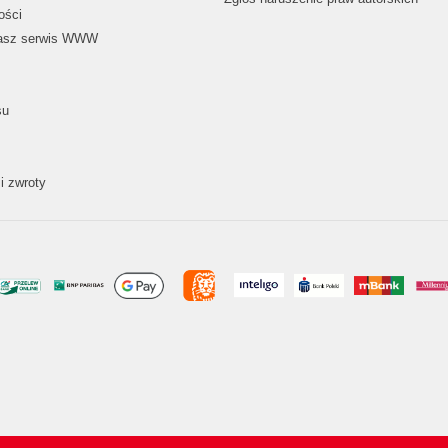
ości
nasz serwis WWW
su
i zwroty