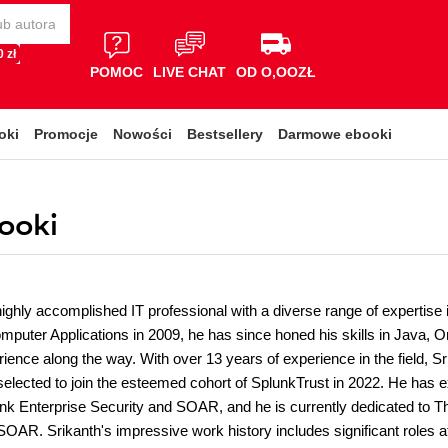
 zł
POMOC
LIVE CHAT
OD O,OOZŁ
oki
Promocje
Nowości
Bestsellery
Darmowe ebooki
ooki
highly accomplished IT professional with a diverse range of expertise
mputer Applications in 2009, he has since honed his skills in Java,
ience along the way. With over 13 years of experience in the field, Sr
selected to join the esteemed cohort of SplunkTrust in 2022. He has 
unk Enterprise Security and SOAR, and he is currently dedicated to T
OAR. Srikanth's impressive work history includes significant role