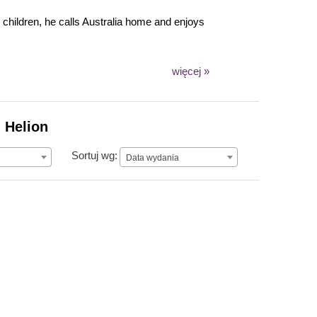
o children, he calls Australia home and enjoys
więcej »
 Helion
Data wydania
Sortuj wg:
Data wydania