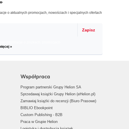
»
macje o aktualnych promocjach, nowościach i specjalnych ofertach
Zapisz
il informacje o zniżkach, promocjach
więcej »
Współpraca
Program partnerski Grupy Helion SA
Sprzedawaj książki Grupy Helion (eHelion.pl)
Zamawiaj książki do recenzji (Biuro Prasowe)
BIBLIO Ebookpoint
Custom Publishing - B2B
Praca w Grupie Helion
Logistyka i dystrybucja książek