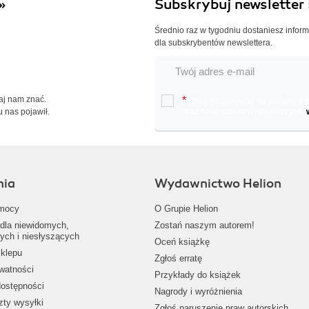
»
Subskrybuj newsletter 
Średnio raz w tygodniu dostaniesz infor
dla subskrybentów newslettera.
Daj nam znać.
*
Chcę otrzymywać na podany e-ma
u nas pojawił.
oraz nowościach wydawniczych.
nia
Wydawnictwo Helion
mocy
O Grupie Helion
dla niewidomych,
Zostań naszym autorem!
ych i niesłyszących
Oceń książkę
klepu
Zgłoś erratę
ywatności
Przykłady do książek
dostępności
Nagrody i wyróżnienia
zty wysyłki
Zgłoś naruszenie praw autorskich