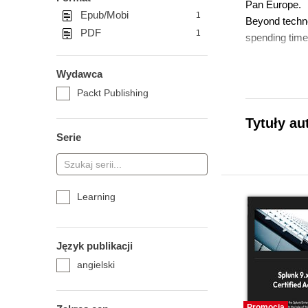
Pan Europe.
Epub/Mobi
1
Beyond technol
PDF
1
spending time 
Wydawca
Packt Publishing
Tytuły au
Serie
Learning
Język publikacji
angielski
Promocja