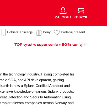
ZALOGUJ
KOSZYK
Pobierz aplikację
Bony
Podaruj prezent
TOP tytuł w super cenie » 50% taniej
 in the technology industry. Having completed his
 Oracle SOA, and API development, gaining
ikanth is now a Splunk Certified Architect and
extensive knowledge of various Splunk products,
hreat Detection and Security Automation using
s at major telecom companies across Norway and