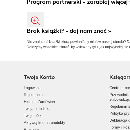
Program partnerski - zarabiaj więcej 
Brak książki? - daj nam znać »
Nie znalazłeś książki, którą powinniśmy mieć w naszej ofercie? 
Dołożymy wszelkich starań, by wskazany tytuł jak najszybciej się 
Twoje Konto
Księgar
Logowanie
Centrum po
Rejestracja
Przewodnik 
słabowidząc
Historia Zamówień
Regulamin s
Twoja biblioteka
Polityka pr
Twoje półki
Deklaracja 
Aktywuj kod na produkty
Formy i kos
Prezenty