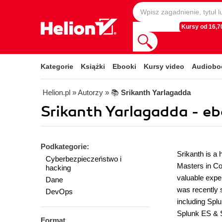
Kursy od 16,70
Kategorie
Książki
Ebooki
Kursy video
Audiobo
Helion.pl
» Autorzy
» 📚
Srikanth Yarlagadda
Srikanth Yarlagadda - eb
Podkategorie:
Srikanth is a 
Cyberbezpieczeństwo i
Masters in Co
hacking
valuable exper
Dane
was recently 
DevOps
including Spl
Splunk ES & S
Format