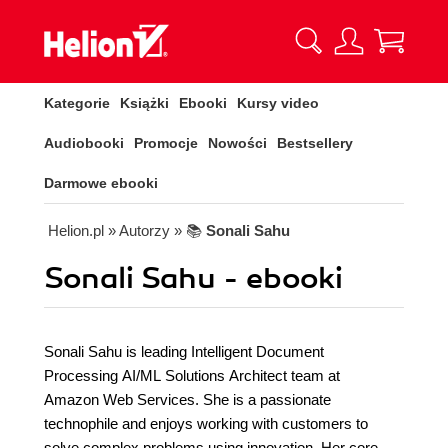
Kategorie
Książki
Ebooki
Kursy video
Audiobooki
Promocje
Nowości
Bestsellery
Darmowe ebooki
Helion.pl
» Autorzy
» 📚
Sonali Sahu
Sonali Sahu - ebooki
Sonali Sahu is leading Intelligent Document
Processing AI/ML Solutions Architect team at
Amazon Web Services. She is a passionate
technophile and enjoys working with customers to
solve complex problems using innovation. Her core