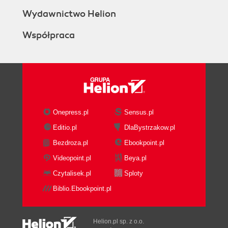
Wydawnictwo Helion
Współpraca
Onepress.pl
Sensus.pl
Editio.pl
DlaBystrzakow.pl
Bezdroza.pl
Ebookpoint.pl
Videopoint.pl
Beya.pl
Czytalisek.pl
Sploty
Biblio.Ebookpoint.pl
Helion.pl sp. z o.o.