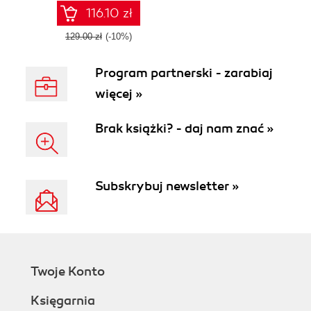
applications across
116.10 zł
industries
129.00 zł
(-10%)
Program partnerski - zarabiaj
więcej »
Brak książki? - daj nam znać »
Subskrybuj newsletter »
Twoje Konto
Księgarnia