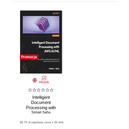
Promocja
ebook
Intelligent
Document
Processing with
AWS AI/ML. A
Sonali Sahu
comprehensive
(96,75 zł najniższa cena z 30 dni)
guide to building
IDP pipelines with