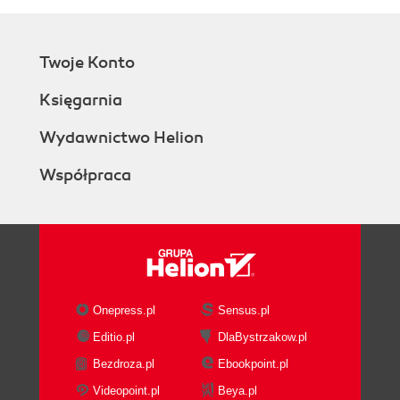
Twoje Konto
Księgarnia
Wydawnictwo Helion
Współpraca
Onepress.pl
Sensus.pl
Editio.pl
DlaBystrzakow.pl
Bezdroza.pl
Ebookpoint.pl
Videopoint.pl
Beya.pl