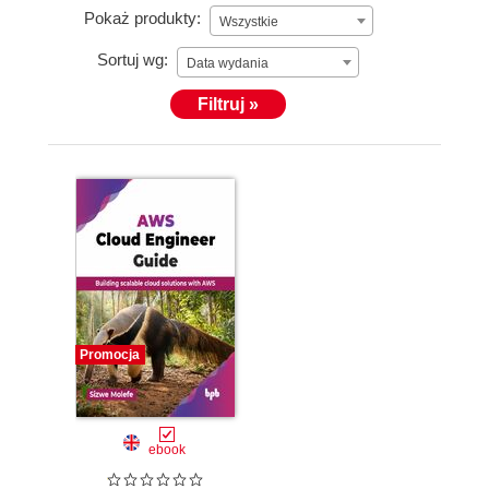
Pokaż produkty:
Wszystkie
Sortuj wg:
Data wydania
Filtruj »
Promocja
ebook