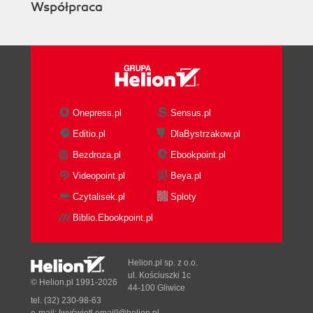
Współpraca
Onepress.pl
Sensus.pl
Editio.pl
DlaBystrzakow.pl
Bezdroza.pl
Ebookpoint.pl
Videopoint.pl
Beya.pl
Czytalisek.pl
Sploty
Biblio.Ebookpoint.pl
Helion.pl sp. z o.o.
ul. Kościuszki 1c
© Helion.pl 1991-2026
44-100 Gliwice
tel. (32) 230-98-63
e-mail:
[wyświetl email]@helion.pl