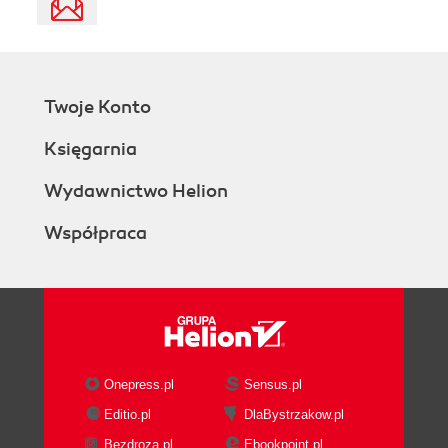
Twoje Konto
Księgarnia
Wydawnictwo Helion
Współpraca
Onepress.pl
Sensus.pl
Editio.pl
DlaBystrzakow.pl
Bezdroza.pl
Ebookpoint.pl