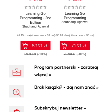
ebook
ebook
Learning Go
Learning Go
Programming - 2nd
Programming
Edition
Shubhangi Agarwal
Shubhangi Agarwal
(46,15 zł najniższa cena z 30 dni)
(36,90 zł najniższa cena z 30 dni)
89.91 zł
71.91 zł
99.90 zł
(-10%)
79.90 zł
(-10%)
Program partnerski - zarabiaj
więcej »
Brak książki? - daj nam znać »
Subskrybuj newsletter »