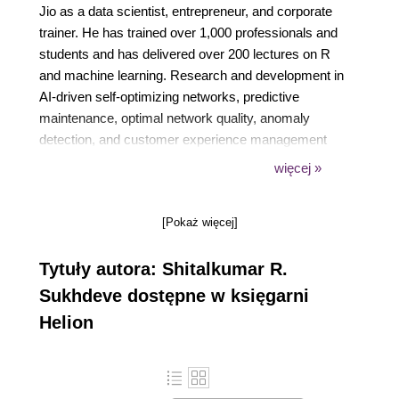
Jio as a data scientist, entrepreneur, and corporate
trainer. He has trained over 1,000 professionals and
students and has delivered over 200 lectures on R
and machine learning. Research and development in
AI-driven self-optimizing networks, predictive
maintenance, optimal network quality, anomaly
detection, and customer experience management
for 4G LTE networks are all areas of interest to
więcej »
Shitalkumar. He is very experienced with R, Spark,
R Shiny, H2O, Python, KNIME, the Hadoop
[Pokaż więcej]
ecosystem, MapReduce, Hive, and configuring the
open source R Shiny server for machine learning
Tytuły autora: Shitalkumar R.
models and dashboard deployment.
Sukhdeve dostępne w księgarni
Helion