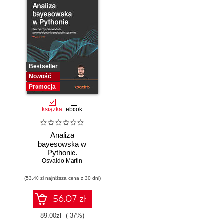
Bestseller
Nowość
Promocja
książka
ebook
Analiza
bayesowska w
Pythonie.
Osvaldo Martin
Praktyczny
przewodnik po
(53,40 zł najniższa cena z 30 dni)
modelowaniu
probabilistycznym.
Wydanie III
56.07 zł
89.00zł
(-37%)