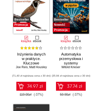
Bestseller
Bestseller
Promocja
Nowość
Promocja
książka
ebook
książka
ebook
Inżynieria danych
Automatyka
w praktyce.
przemysłowa i
Kluczowe
systemy
Joe Reis
koncepcje i
,
Matt Housley
sterowania w
Witold Krieser
najlepsze
pigułce
(71,40 zł najniższa cena z 30 dni)
technologie
(35,94 zł najniższa cena z 30 dni)
74.97 zł
37.74 zł
119.00zł
(-37%)
59.90zł
(-37%)