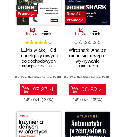
Bestseller
Bestseller
Promocja
Nowość
Promocja
książka
ebook
książka
ebook
LLMs w akcji. Od
Wireshark. Analiza
modeli językowych
ruchu sieciowego i
do dochodowych
wykrywanie
produktów
Christopher Brousseau
,
Matt Sharp
Adam Józefiok
włamań
(89,40 zł najniższa cena z 30 dni)
(89,40 zł najniższa cena z 30 dni)
93.87 zł
90.89 zł
149.00zł
(-37%)
149.00zł
(-39%)