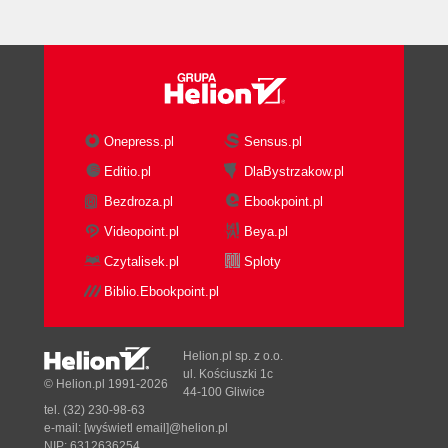
Onepress.pl
Sensus.pl
Editio.pl
DlaBystrzakow.pl
Bezdroza.pl
Ebookpoint.pl
Videopoint.pl
Beya.pl
Czytalisek.pl
Sploty
Biblio.Ebookpoint.pl
Helion.pl sp. z o.o.
ul. Kościuszki 1c
© Helion.pl 1991-2026
44-100 Gliwice
tel. (32) 230-98-63
e-mail:
[wyświetl email]@helion.pl
NIP: 6312636254