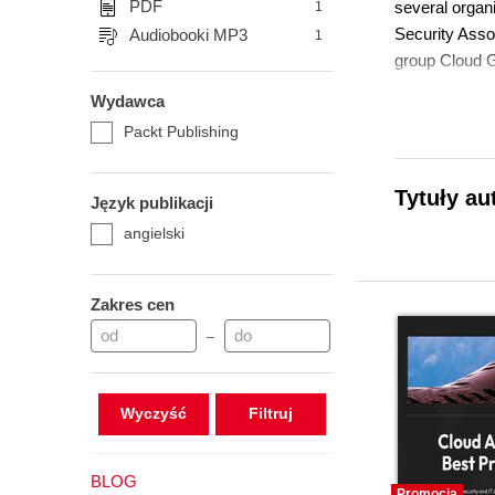
PDF
several organ
1
Security Asso
Audiobooki MP3
1
group Cloud G
Wydawca
Packt Publishing
Tytuły au
Język publikacji
angielski
Zakres cen
–
Wyczyść
BLOG
Promocja