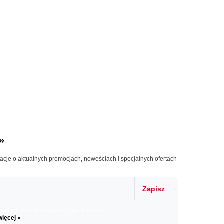
»
macje o aktualnych promocjach, nowościach i specjalnych ofertach
Zapisz
il informacje o zniżkach, promocjach
więcej »