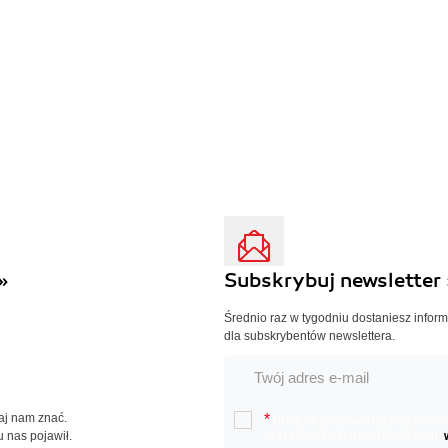
»
Subskrybuj newsletter 
Średnio raz w tygodniu dostaniesz infor
dla subskrybentów newslettera.
Daj nam znać.
*
Chcę otrzymywać na podany e-ma
u nas pojawił.
oraz nowościach wydawniczych.