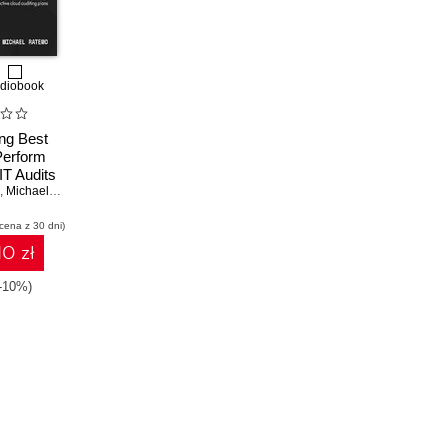
diobook
ing Best
Perform
IT Audits
 Azure,
,
Michael Ratemo
building
 cena z 30 dni)
d auditing
s
10 zł
(-10%)