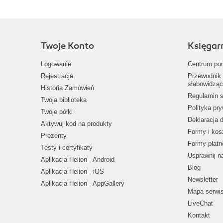
Twoje Konto
Księgar
Logowanie
Centrum po
Rejestracja
Przewodnik 
słabowidząc
Historia Zamówień
Regulamin s
Twoja biblioteka
Polityka pr
Twoje półki
Deklaracja 
Aktywuj kod na produkty
Formy i kos
Prezenty
Formy płatn
Testy i certyfikaty
Usprawnij 
Aplikacja Helion - Android
Blog
Aplikacja Helion - iOS
Newsletter
Aplikacja Helion - AppGallery
Mapa serwi
LiveChat
Kontakt