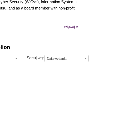
 Cyber Security (WiCys), Information Systems
jutsu, and as a board member with non-profit
więcej »
lion
Data wydania
Sortuj wg:
Data wydania