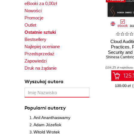
eBooki za 0,00zł
Nowości
Promocje
Outlet
ebook
au
Ostatnie sztuki
Bestsellery
Cloud Audit
Najlepiej oceniane
Practices. 
Security and 
Przedsprzedaż
Shinesa Cambric
across AWS,
Zapowiedzi
and GCP by 
Druk na żądanie
(104,25 zł najniższa
effective clou
plan
125.
Wyszukaj autora
139.00 zł
Popularni autorzy
Anil Ananthaswamy
Adam Józefiok
Witold Wrotek