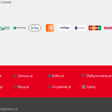
i zwroty
l
Sensus.pl
Editio.pl
DlaBystrzakow.pl
pl
Beya.pl
Czytalisek.pl
Sploty
il]@helion.pl