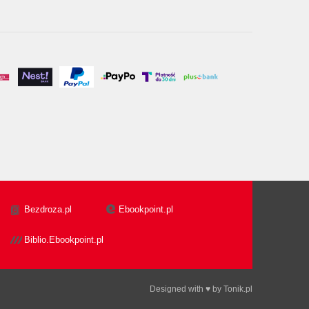
Bezdroza.pl
Ebookpoint.pl
Biblio.Ebookpoint.pl
Designed with ♥ by
Tonik.pl