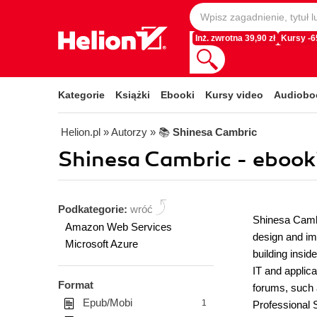
Inż. zwrotna 39,90 zł
Kursy -
Kategorie
Książki
Ebooki
Kursy video
Audiobo
Helion.pl
» Autorzy
» 📚
Shinesa Cambric
Shinesa Cambric - ebook
Podkategorie:
wróć
Shinesa Cambr
Amazon Web Services
design and im
Microsoft Azure
building insid
IT and applica
Format
forums, such 
Epub/Mobi
1
Professional 