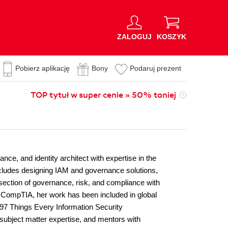
ZALOGUJ
KOSZYK
Pobierz aplikację
Bony
Podaruj prezent
TOP tytuł w super cenie » 50% taniej
, and identity architect with expertise in the
ncludes designing IAM and governance solutions,
rsection of governance, risk, and compliance with
nd CompTIA, her work has been included in global
97 Things Every Information Security
subject matter expertise, and mentors with