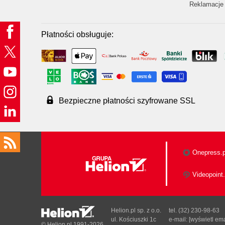
Reklamacje 
Płatności obsługuje:
Bezpieczne płatności szyfrowane SSL
Onepress.p
Videopoint.
Helion.pl sp. z o.o.
tel. (32) 230-98-63
ul. Kościuszki 1c
e-mail:
[wyświetl ema
© Helion.pl 1991-2026