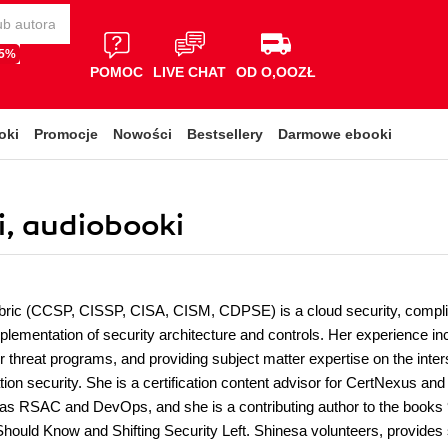
65%
POMOC
LIVE CHAT
OD O,OOZŁ
oki
Promocje
Nowości
Bestsellery
Darmowe ebooki
i, audiobooki
ic (CCSP, CISSP, CISA, CISM, CDPSE) is a cloud security, compliance
plementation of security architecture and controls. Her experience i
er threat programs, and providing subject matter expertise on the inte
tion security. She is a certification content advisor for CertNexus a
as RSAC and DevOps, and she is a contributing author to the books 
Should Know and Shifting Security Left. Shinesa volunteers, provides 