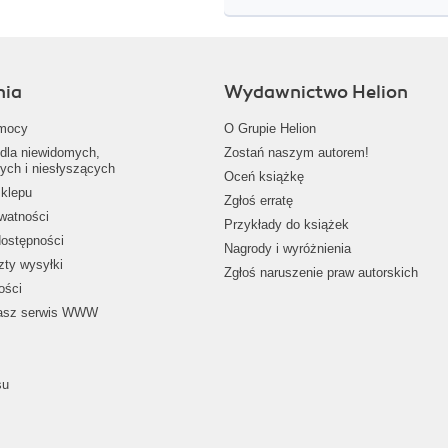
nia
Wydawnictwo Helion
mocy
O Grupie Helion
dla niewidomych,
Zostań naszym autorem!
ych i niesłyszących
Oceń książkę
klepu
Zgłoś erratę
ywatności
Przykłady do książek
dostępności
Nagrody i wyróżnienia
zty wysyłki
Zgłoś naruszenie praw autorskich
ości
nasz serwis WWW
su