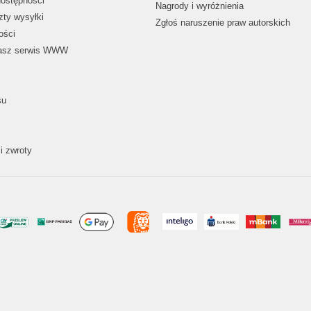
dostępności
Nagrody i wyróżnienia
zty wysyłki
Zgłoś naruszenie praw autorskich
ości
nasz serwis WWW
su
i zwroty