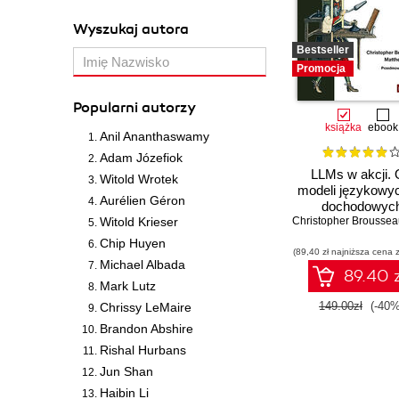
Wyszukaj autora
Bestseller
Promocja
Popularni autorzy
książka
ebook
Anil Ananthaswamy
Adam Józefiok
LLMs w akcji.
Witold Wrotek
modeli językowy
Aurélien Géron
dochodowyc
Witold Krieser
Christopher Broussea
produktów
Chip Huyen
(89,40 zł najniższa cena z
Michael Albada
89.40 z
Mark Lutz
149.00zł
(-40%
Chrissy LeMaire
Brandon Abshire
Rishal Hurbans
Jun Shan
Haibin Li