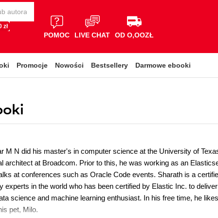
 zł
POMOC
LIVE CHAT
OD O,OOZŁ
oki
Promocje
Nowości
Bestsellery
Darmowe ebooki
ooki
 M N did his master's in computer science at the University of Texas
al architect at Broadcom. Prior to this, he was working as an Elastics
alks at conferences such as Oracle Code events. Sharath is a certified 
 experts in the world who has been certified by Elastic Inc. to deliver th
ata science and machine learning enthusiast. In his free time, he like
is pet, Milo.