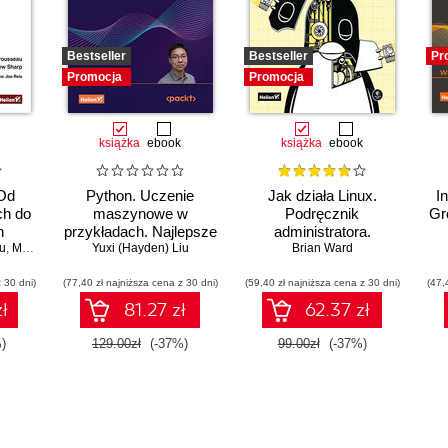
Bestseller
Bestseller
Pr
Promocja
Promocja
książka
ebook
książka
ebook
 Od
Python. Uczenie
Jak działa Linux.
I
ch do
maszynowe w
Podręcznik
Gr
h
przykładach. Najlepsze
administratora.
u
,
Matt Sharp
praktyki w realnych
Yuxi (Hayden) Liu
Wydanie III
Brian Ward
zastosowaniach.
e
 30 dni)
(77,40 zł najniższa cena z 30 dni)
Wydanie IV
(59,40 zł najniższa cena z 30 dni)
(47,
ł
81.27 zł
62.37 zł
)
129.00zł
(-37%)
99.00zł
(-37%)