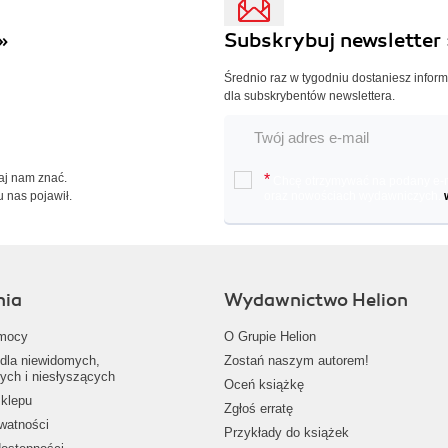
»
Subskrybuj newsletter 
Średnio raz w tygodniu dostaniesz infor
dla subskrybentów newslettera.
Daj nam znać.
*
Chcę otrzymywać na podany e-ma
u nas pojawił.
oraz nowościach wydawniczych.
nia
Wydawnictwo Helion
mocy
O Grupie Helion
dla niewidomych,
Zostań naszym autorem!
ych i niesłyszących
Oceń książkę
klepu
Zgłoś erratę
ywatności
Przykłady do książek