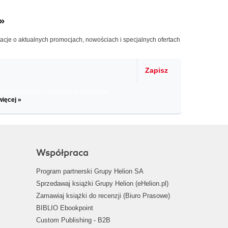
»
macje o aktualnych promocjach, nowościach i specjalnych ofertach
Zapisz
il informacje o zniżkach, promocjach
więcej »
Współpraca
Program partnerski Grupy Helion SA
Sprzedawaj książki Grupy Helion (eHelion.pl)
Zamawiaj książki do recenzji (Biuro Prasowe)
BIBLIO Ebookpoint
Custom Publishing - B2B