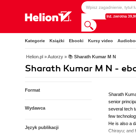
Inż. zwrotna 39,90
Kategorie
Książki
Ebooki
Kursy video
Audiobo
Helion.pl
» Autorzy
» 📚
Sharath Kumar M N
Sharath Kumar M N - eb
Format
Sharath Kumar
senior princip
Wydawca
several tech t
few technology
He is also a d
Język publikacji
Chirayu; and h