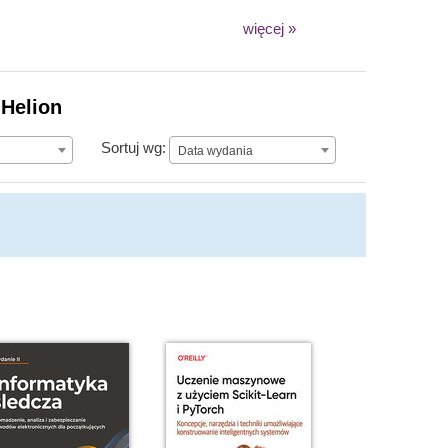
więcej »
 Helion
Data wydania
Sortuj wg:
Data wydania