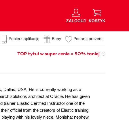
ZALOGUJ
KOSZYK
Pobierz aplikację
Bony
Podaruj prezent
TOP tytuł w super cenie » 50% taniej
, Dallas, USA. He is currently working as a
earch solutions architect at Oracle. He has given
trainer Elastic Certified Instructor one of the
eir official from the creators of Elastic training.
s playing with his lovely niece, Monisha; nephew,