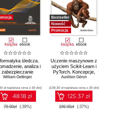
omocja
Bestseller
Nowość
Promocja
książka
ebook
książka
ebook
nformatyka śledcza.
Uczenie maszynowe z
omadzenie, analiza i
użyciem Scikit-Learn i
zabezpieczanie
PyTorch. Koncepcje,
William Oettinger
dowodów
narzędzia i techniki
Aurélien Géron
lektronicznych dla
umożliwiające
40 zł najniższa cena z 30 dni)
początkujących.
(139,30 zł najniższa cena z 30 dni)
konstruowanie
Wydanie II
inteligentnych
48.18 zł
125.37 zł
systemów
79.00zł
(-39%)
199.00zł
(-37%)