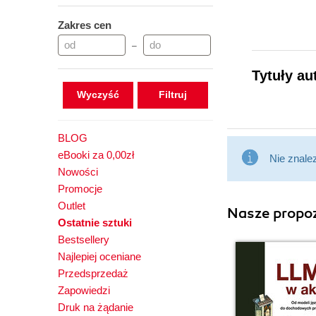
Zakres cen
–
Tytuły au
Wyczyść
BLOG
eBooki za 0,00zł
Nie znale
Nowości
Promocje
Outlet
Nasze propoz
Ostatnie sztuki
Bestsellery
Najlepiej oceniane
Przedsprzedaż
Zapowiedzi
Druk na żądanie