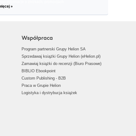
il informacje o zniżkach, promocjach
więcej »
Współpraca
Program partnerski Grupy Helion SA
Sprzedawaj książki Grupy Helion (eHelion.pl)
Zamawiaj książki do recenzji (Biuro Prasowe)
BIBLIO Ebookpoint
Custom Publishing - B2B
Praca w Grupie Helion
Logistyka i dystrybucja książek