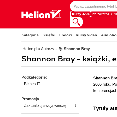
Kursy -65%
Inż. zwrotna 39,90
Kategorie
Książki
Ebooki
Kursy video
Audiobo
Helion.pl
» Autorzy
» 📚
Shannon Bray
Shannon Bray - książki, 
Podkategorie:
Shannon Br
Biznes IT
2006 roku. P
konferencjach
Promocja
Zaktualizuj swoją wiedzę
1
Tytuły au