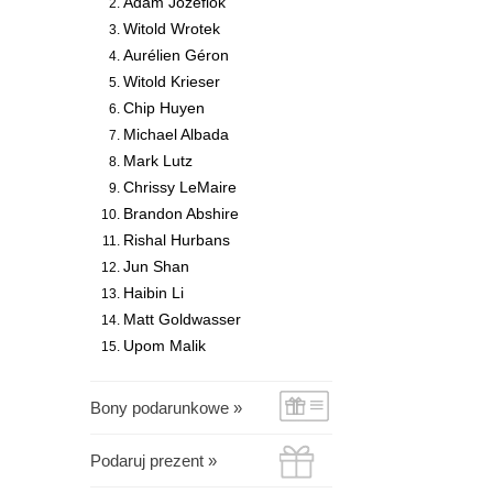
Adam Józefiok
Witold Wrotek
Aurélien Géron
Witold Krieser
Chip Huyen
Michael Albada
Mark Lutz
Chrissy LeMaire
Brandon Abshire
Rishal Hurbans
Jun Shan
Haibin Li
Matt Goldwasser
Upom Malik
Bony podarunkowe »
Podaruj prezent »