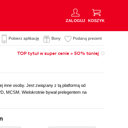
ZALOGUJ
KOSZYK
Pobierz aplikację
Bony
Podaruj prezent
TOP tytuł w super cenie » 50% taniej
ej inne osoby. Jest związany z tą platformą od
, MCSM. Wielokrotnie bywał prelegentem na
on