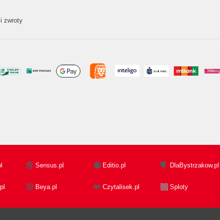
i zwroty
l
Sensus.pl
Editio.pl
DlaBystrzakow.pl
pl
Beya.pl
Czytalisek.pl
Sploty