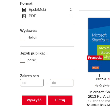
Format
Epub/Mobi
1
PDF
1
Wydawca
Helion
Język publikacji
Promocja
polski
Zakres cen
książka
e
–
Microsoft Sh
2013 PL. Archi
Wyczyść
skuteczne ro
Shannon Bray
,
Mi