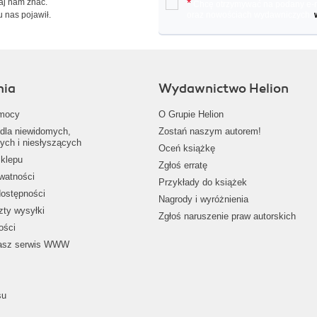
Daj nam znać.
*
Chcę otrzymywać na podany e-ma
u nas pojawił.
oraz nowościach wydawniczych.
nia
Wydawnictwo Helion
mocy
O Grupie Helion
dla niewidomych,
Zostań naszym autorem!
ych i niesłyszących
Oceń książkę
klepu
Zgłoś erratę
ywatności
Przykłady do książek
dostępności
Nagrody i wyróżnienia
zty wysyłki
Zgłoś naruszenie praw autorskich
ości
nasz serwis WWW
su