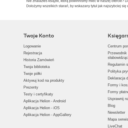
Nie znalazłeś książki, którą powinniśmy mieć w naszej ofercie? 
Dołożymy wszelkich starań, by wskazany tytuł jak najszybciej się 
Twoje Konto
Księgar
Logowanie
Centrum po
Rejestracja
Przewodnik 
słabowidząc
Historia Zamówień
Regulamin s
Twoja biblioteka
Polityka pr
Twoje półki
Deklaracja 
Aktywuj kod na produkty
Formy i kos
Prezenty
Formy płatn
Testy i certyfikaty
Usprawnij 
Aplikacja Helion - Android
Blog
Aplikacja Helion - iOS
Newsletter
Aplikacja Helion - AppGallery
Mapa serwi
LiveChat