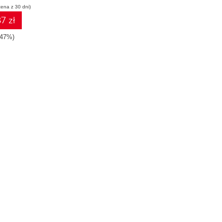
cena z 30 dni)
7 zł
-47%)