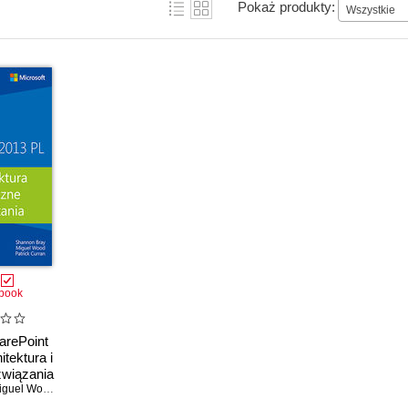
Pokaż produkty:
Wszystkie
book
arePoint
tektura i
związania
guel Wood
,
Patrick Curran