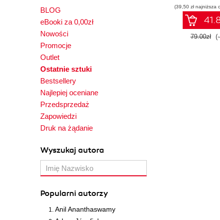
(39,50 zł najniższa 
BLOG
41.8
eBooki za 0,00zł
Nowości
79.00zł
(
Promocje
Outlet
Ostatnie sztuki
Bestsellery
Najlepiej oceniane
Przedsprzedaż
Zapowiedzi
Druk na żądanie
Wyszukaj autora
Popularni autorzy
Anil Ananthaswamy