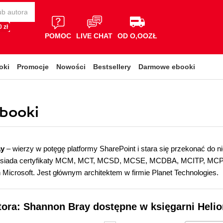
 zł
POMOC
LIVE CHAT
OD O,OOZŁ
oki
Promocje
Nowości
Bestsellery
Darmowe ebooki
ebooki
ay
– wierzy w potęgę platformy SharePoint i stara się przekonać do ni
osiada certyfikaty MCM, MCT, MCSD, MCSE, MCDBA, MCITP, MCPD
 Microsoft. Jest głównym architektem w firmie Planet Technologies.
tora: Shannon Bray dostępne w księgarni Heli