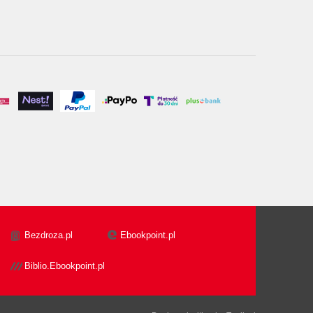
Bezdroza.pl
Ebookpoint.pl
Biblio.Ebookpoint.pl