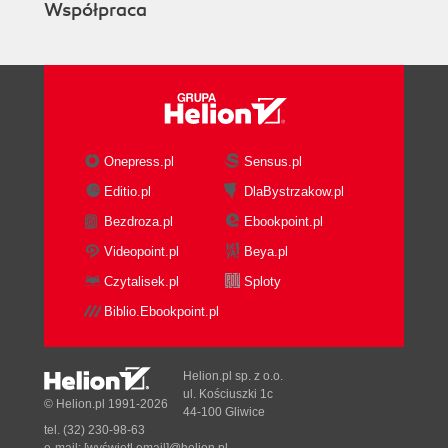
Współpraca
Onepress.pl
Sensus.pl
Editio.pl
DlaBystrzakow.pl
Bezdroza.pl
Ebookpoint.pl
Videopoint.pl
Beya.pl
Czytalisek.pl
Sploty
Biblio.Ebookpoint.pl
Helion.pl sp. z o.o.
ul. Kościuszki 1c
© Helion.pl 1991-2026
44-100 Gliwice
tel. (32) 230-98-63
e-mail:
[wyświetl email]@helion.pl