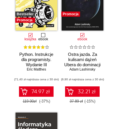
Bestseller
Promocja
Promocja
książka
ebook
ebook
Python. Instrukcje
Ostra jazda. Za
dla programisty.
kulisami dążeń
Wydanie III
Ubera do dominacji
Eric Matthes
Adam Lashinsky
na świecie
(71,40 zł najniższa cena z 30 dni)
(9,90 zł najniższa cena z 30 dni)
74.97 zł
32.21 zł
119.00zł
(-37%)
37.89 zł
(-15%)