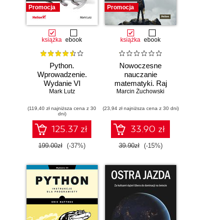
Promocja
Promocja
książka
ebook
książka
ebook
Python.
Nowoczesne
Wprowadzenie.
nauczanie
Wydanie VI
matematyki. Raj
Mark Lutz
Marcin Żuchowski
Cantora bez
kalkulatora?
(119,40 zł najniższa cena z 30
(23,94 zł najniższa cena z 30 dni)
dni)
125.37 zł
33.90 zł
199.00zł
(-37%)
39.90zł
(-15%)