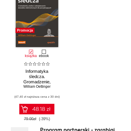
Promocja
książka
ebook
Informatyka
śledcza.
Gromadzenie,
William Oettinger
analiza i
zabezpieczanie
(47,40 zł najniższa cena z 30 dni)
dowodów
elektronicznych dla
początkujących.
48.18 zł
Wydanie II
79.00zł
(-39%)
Program partnerski - zarabiaj