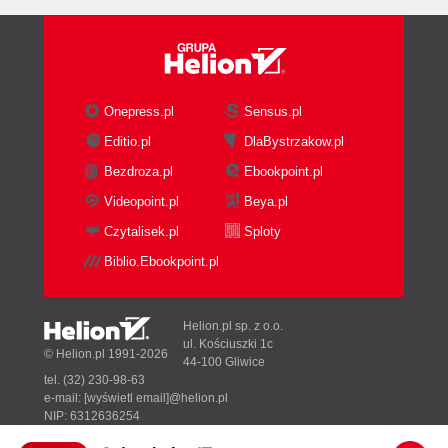
Onepress.pl
Sensus.pl
Editio.pl
DlaBystrzakow.pl
Bezdroza.pl
Ebookpoint.pl
Videopoint.pl
Beya.pl
Czytalisek.pl
Sploty
Biblio.Ebookpoint.pl
Helion.pl sp. z o.o.
ul. Kościuszki 1c
© Helion.pl 1991-2026
44-100 Gliwice
tel. (32) 230-98-63
e-mail:
[wyświetl email]@helion.pl
NIP: 6312636254
Regon: 241989027