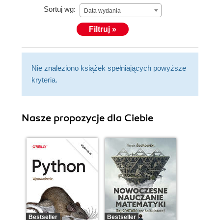
Sortuj wg:
the application of the theory of complex systems
Data wydania
and statistical mechanics in financial engineering.
Filtruj »
More recently, Sergio has been involved in machine
learning and its applications in science and
engineering via the Python programming language.
Nie znaleziono książek spełniających powyższe
kryteria.
Nasze propozycje dla Ciebie
Bestseller
Bestseller