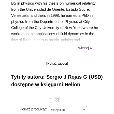
BS in physics with his thesis on numerical relativity
from the Universidad de Oriente, Estado Sucre,
Venezuela, and then, in 1998, he earned a PhD in
physics from the Department of Physics at City
College of the City University of New York, where he
worked on the applications of fluid dynamics in the
flow of fluids in porous media, gaining and
developing since then a vast experience in
więcej »
programming as an aid to scientific research via
Fortran77/90 and C/C++. In 2001, he also earned a
[Pokaż więcej]
master's degree in computational finance from the
Oregon Graduate Institute of Science and
Tytuły autora: Sergio J Rojas G (USD)
Technology. Sergio's teaching activities involve
lecturing undergraduate and graduate physics
dostępne w księgarni Helion
courses at his home university, Universidad Simón
Bolívar, Venezuela, including a course on Monte
Carlo methods and another on computational
finance. His research interests include physics
Pokaż produkty:
Wszystkie
education research, fluid flow in porous media, and