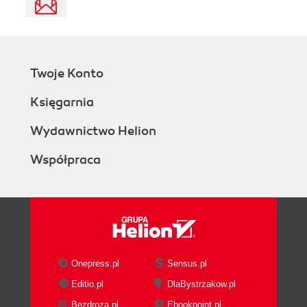
Twoje Konto
Księgarnia
Wydawnictwo Helion
Współpraca
Onepress.pl
Sensus.pl
Editio.pl
DlaBystrzakow.pl
Bezdroza.pl
Ebookpoint.pl