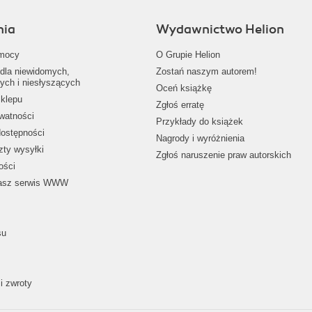
nia
Wydawnictwo Helion
mocy
O Grupie Helion
dla niewidomych,
Zostań naszym autorem!
ych i niesłyszących
Oceń książkę
klepu
Zgłoś erratę
ywatności
Przykłady do książek
dostępności
Nagrody i wyróżnienia
zty wysyłki
Zgłoś naruszenie praw autorskich
ości
nasz serwis WWW
su
i zwroty