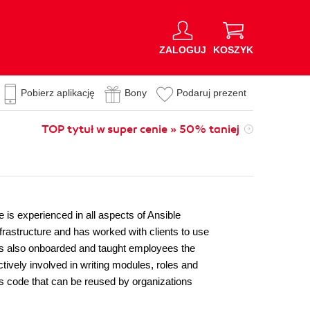
ZALOGUJ
KOSZYK
Pobierz aplikację
Bony
Podaruj prezent
TOP tytuł w super cenie » 50% taniej
 is experienced in all aspects of Ansible
nfrastructure and has worked with clients to use
as also onboarded and taught employees the
tively involved in writing modules, roles and
 as code that can be reused by organizations