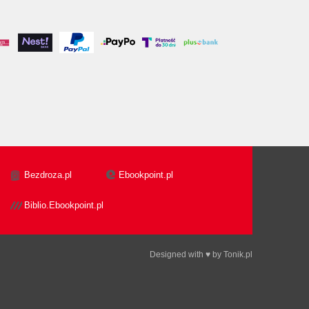
Bezdroza.pl
Ebookpoint.pl
Biblio.Ebookpoint.pl
Designed with ♥ by
Tonik.pl