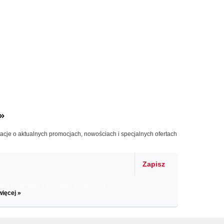
»
macje o aktualnych promocjach, nowościach i specjalnych ofertach
Zapisz
il informacje o zniżkach, promocjach
więcej »