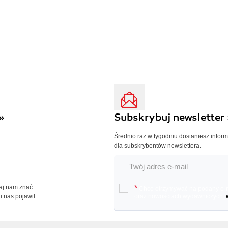
»
Subskrybuj newsletter 
Średnio raz w tygodniu dostaniesz infor
dla subskrybentów newslettera.
Daj nam znać.
*
Chcę otrzymywać na podany e-ma
u nas pojawił.
oraz nowościach wydawniczych.