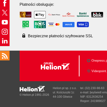
Płatności obsługuje:
Bezpieczne płatności szyfrowane SSL
Onepress.p
Videopoint.
Helion.pl sp. z o.o.
tel. (32) 230-98-63
ul. Kościuszki 1c
e-mail:
[wyświetl ema
© Helion.pl 1991-2026
44-100 Gliwice
NIP: 6312636254
Regon: 241989027