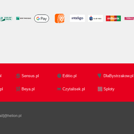
l
Sensus.pl
Editio.pl
DlaBystrzakow.pl
pl
Beya.pl
Czytalisek.pl
Sploty
il]@helion.pl