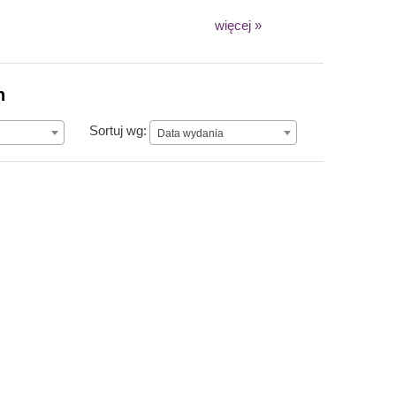
więcej »
n
Data wydania
Sortuj wg:
Data wydania