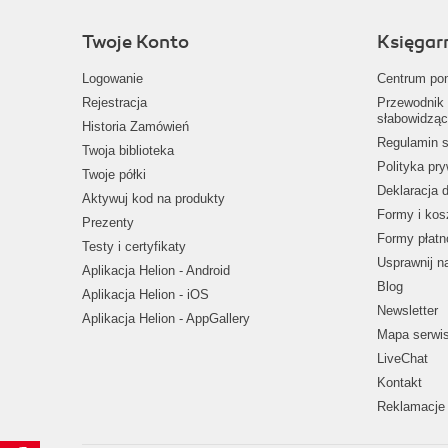
Twoje Konto
Księgar
Logowanie
Centrum po
Rejestracja
Przewodnik 
słabowidząc
Historia Zamówień
Regulamin s
Twoja biblioteka
Polityka pr
Twoje półki
Deklaracja 
Aktywuj kod na produkty
Formy i kos
Prezenty
Formy płatn
Testy i certyfikaty
Usprawnij 
Aplikacja Helion - Android
Blog
Aplikacja Helion - iOS
Newsletter
Aplikacja Helion - AppGallery
Mapa serwi
LiveChat
Kontakt
Reklamacje 