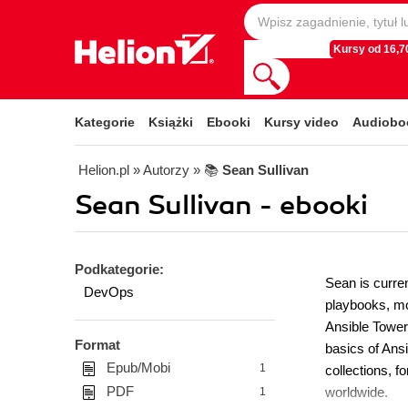
Kursy od 16,70
Kategorie
Książki
Ebooki
Kursy video
Audiobo
Helion.pl
» Autorzy
» 📚
Sean Sullivan
Sean Sullivan - ebooki
Podkategorie:
Sean is curren
DevOps
playbooks, mod
Ansible Tower
Format
basics of Ansi
Epub/Mobi
1
collections, f
PDF
worldwide.
1