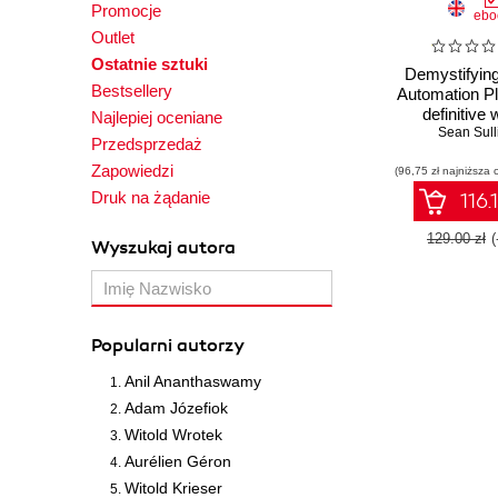
Promocje
ebo
Outlet
Ostatnie sztuki
Demystifying
Bestsellery
Automation Pl
definitive 
Najlepiej oceniane
manage An
Sean Sull
Przedsprzedaż
Automation 
Zapowiedzi
(96,75 zł najniższa 
and Ansibl
Druk na żądanie
116.
129.00 zł
Wyszukaj autora
Popularni autorzy
Anil Ananthaswamy
Adam Józefiok
Witold Wrotek
Aurélien Géron
Witold Krieser