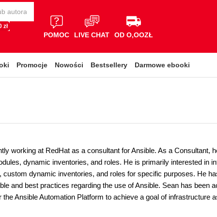
 zł
POMOC
LIVE CHAT
OD O,OOZŁ
oki
Promocje
Nowości
Bestsellery
Darmowe ebooki
tly working at RedHat as a consultant for Ansible. As a Consultant, he
ules, dynamic inventories, and roles. He is primarily interested in i
, custom dynamic inventories, and roles for specific purposes. He h
ble and best practices regarding the use of Ansible. Sean has been ac
or the Ansible Automation Platform to achieve a goal of infrastructure