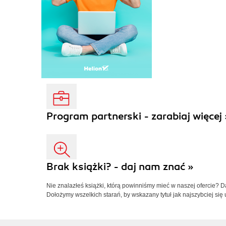
Program partnerski - zarabiaj więcej 
Brak książki? - daj nam znać »
Nie znalazłeś książki, którą powinniśmy mieć w naszej ofercie? 
Dołożymy wszelkich starań, by wskazany tytuł jak najszybciej się 