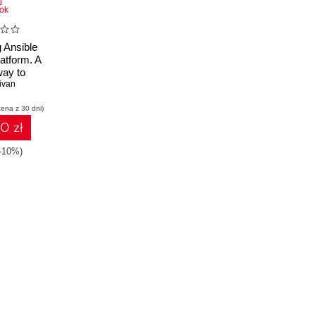
ok
 Ansible
atform. A
way to
sible
ivan
Platform
cena z 30 dni)
e Tower
10 zł
(-10%)