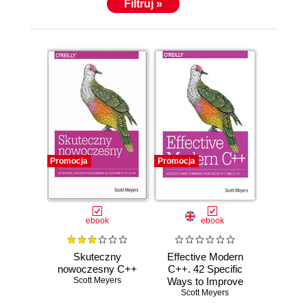
Filtruj »
Promocja
Promocja
ebook
ebook
Skuteczny
Effective Modern
nowoczesny C++
C++. 42 Specific
Scott Meyers
Ways to Improve
Your Use of C++11
Scott Meyers
and C++14