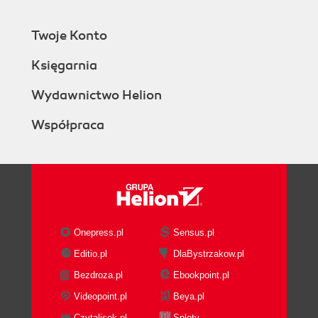
Twoje Konto
Księgarnia
Wydawnictwo Helion
Współpraca
Onepress.pl
Sensus.pl
Editio.pl
DlaBystrzakow.pl
Bezdroza.pl
Ebookpoint.pl
Videopoint.pl
Beya.pl
Czytalisek.pl
Sploty