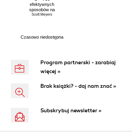
efektywnych
sposobów na
udoskonalenie
Scott Meyers
Twoich programów
Czasowo niedostępna
Program partnerski - zarabiaj
więcej »
Brak książki? - daj nam znać »
Subskrybuj newsletter »