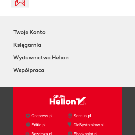
Twoje Konto
Księgarnia
Wydawnictwo Helion
Współpraca
Onepress.pl
Sensus.pl
Editio.pl
DlaBystrzakow.pl
Bezdroza.pl
Ebookpoint.pl