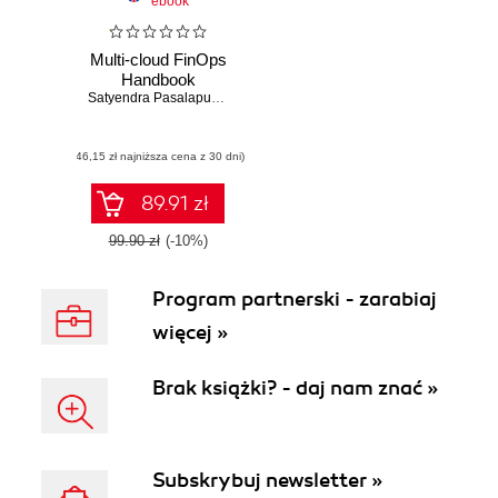
ebook
Multi-cloud FinOps
Handbook
Satyendra Pasalapudi
,
Venkat Reddy Chintalapudi
,
Anirudh Sharma 
(46,15 zł najniższa cena z 30 dni)
89.91 zł
99.90 zł
(-10%)
Program partnerski - zarabiaj
więcej »
Brak książki? - daj nam znać »
Subskrybuj newsletter »