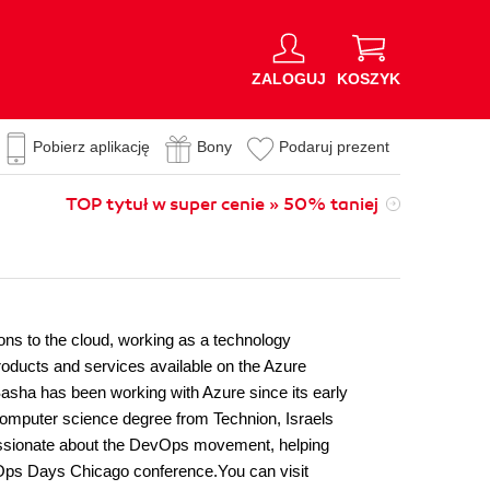
ZALOGUJ
KOSZYK
Pobierz aplikację
Bony
Podaruj prezent
TOP tytuł w super cenie » 50% taniej
ons to the cloud, working as a technology
products and services available on the Azure
Sasha has been working with Azure since its early
 computer science degree from Technion, Israels
 passionate about the DevOps movement, helping
evOps Days Chicago conference.You can visit