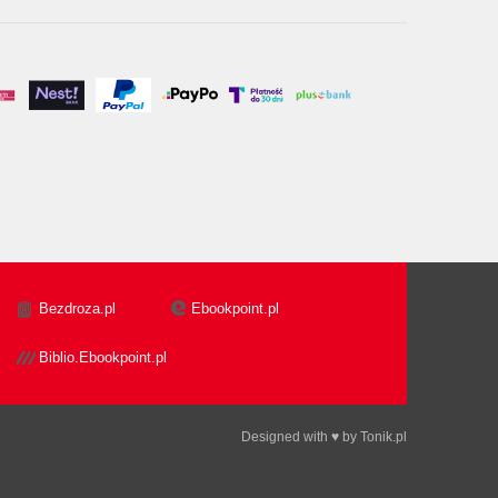
Bezdroza.pl
Ebookpoint.pl
Biblio.Ebookpoint.pl
Designed with ♥ by
Tonik.pl