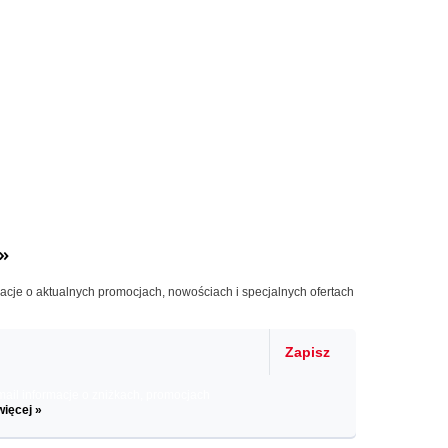
»
macje o aktualnych promocjach, nowościach i specjalnych ofertach
Zapisz
il informacje o zniżkach, promocjach
więcej »