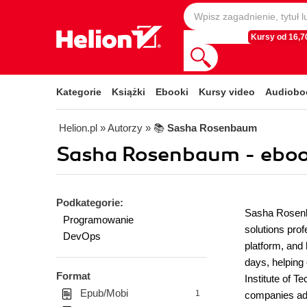
Kursy od 16,70
Kategorie
Książki
Ebooki
Kursy video
Audiobo
Helion.pl
» Autorzy
» 📚
Sasha Rosenbaum
Sasha Rosenbaum - eboo
Podkategorie:
Sasha Rosenba
Programowanie
solutions prof
DevOps
platform, and 
days, helping
Format
Institute of 
Epub/Mobi
1
companies ado