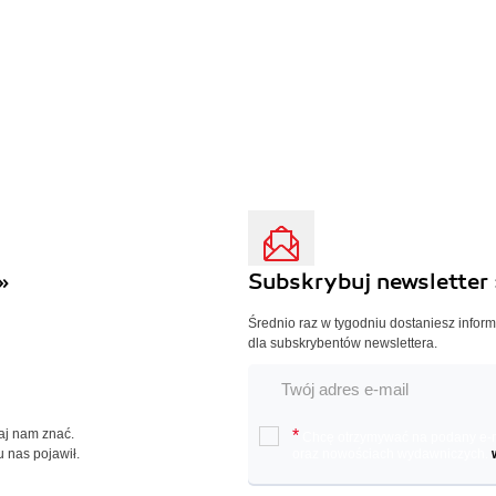
»
Subskrybuj newsletter 
Średnio raz w tygodniu dostaniesz infor
dla subskrybentów newslettera.
Daj nam znać.
*
Chcę otrzymywać na podany e-ma
u nas pojawił.
oraz nowościach wydawniczych.