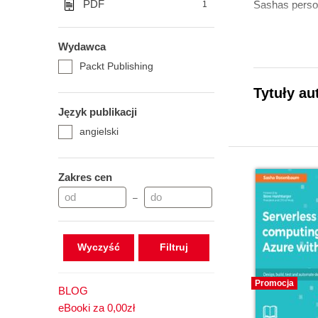
PDF
Sashas person
1
Wydawca
Packt Publishing
Tytuły a
Język publikacji
angielski
Zakres cen
–
Wyczyść
Promocja
BLOG
eBooki za 0,00zł