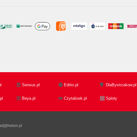
l
Sensus.pl
Editio.pl
DlaBystrzakow.pl
pl
Beya.pl
Czytalisek.pl
Sploty
il]@helion.pl