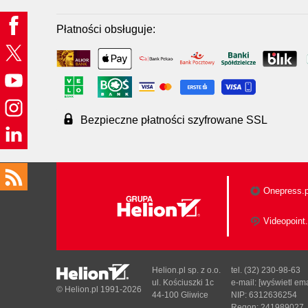
Płatności obsługuje:
Bezpieczne płatności szyfrowane SSL
Onepress.p
Videopoint.
Helion.pl sp. z o.o.
tel. (32) 230-98-63
ul. Kościuszki 1c
e-mail:
[wyświetl ema
© Helion.pl 1991-2026
44-100 Gliwice
NIP: 6312636254
Regon: 241989027