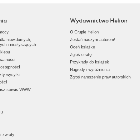
nia
Wydawnictwo Helion
mocy
O Grupie Helion
dla niewidomych,
Zostań naszym autorem!
ych i niesłyszących
Oceń książkę
klepu
Zgłoś erratę
ywatności
Przykłady do książek
dostępności
Nagrody i wyróżnienia
zty wysyłki
Zgłoś naruszenie praw autorskich
ości
nasz serwis WWW
su
i zwroty