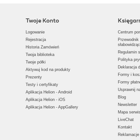
Twoje Konto
Księgar
Logowanie
Centrum po
Rejestracja
Przewodnik 
słabowidząc
Historia Zamówień
Regulamin s
Twoja biblioteka
Polityka pr
Twoje półki
Deklaracja 
Aktywuj kod na produkty
Formy i kos
Prezenty
Formy płatn
Testy i certyfikaty
Usprawnij 
Aplikacja Helion - Android
Blog
Aplikacja Helion - iOS
Newsletter
Aplikacja Helion - AppGallery
Mapa serwi
LiveChat
Kontakt
Reklamacje 