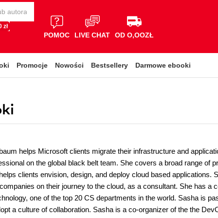
 zł
POMOC
LIVE CHAT
OD O,OOZŁ
oki
Promocje
Nowości
Bestsellery
Darmowe ebooki
ki
um helps Microsoft clients migrate their infrastructure and applicati
essional on the global black belt team. She covers a broad range of 
helps clients envision, design, and deploy cloud based applications. 
 companies on their journey to the cloud, as a consultant. She has a
Technology, one of the top 20 CS departments in the world. Sasha is
pt a culture of collaboration. Sasha is a co-organizer of the the D