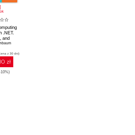
ok
omputing
th .NET.
t, and
ployment
enbaum
cena z 30 dni)
10 zł
(-10%)