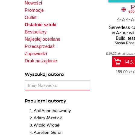
Nowości
Promocje
ebo
Outlet
Ostatnie sztuki
Serverless c
Bestsellery
in Azure wi
Build, tes
Najlepiej oceniane
automate de
Sasha Ros
Przedsprzedaż
Zapowiedzi
(119,25 zł najniższa 
Druk na żądanie
143.
159.00 zł
Wyszukaj autora
Popularni autorzy
Anil Ananthaswamy
Adam Józefiok
Witold Wrotek
Aurélien Géron