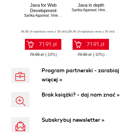
Java for Web
Java in depth
Development
Sarika Agarwal
,
Himani Bansal
Sarika Agarwal
,
Vivek Gupta
(36,90 zł najniższa cena z 30 dni)
(36,90 zł najniższa cena z 30 dni)
71.91 zł
71.91 zł
79.90 zł
(-10%)
79.90 zł
(-10%)
Program partnerski - zarabiaj
więcej »
Brak książki? - daj nam znać »
Subskrybuj newsletter »