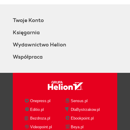
Twoje Konto
Księgarnia
Wydawnictwo Helion
Współpraca
Onepress.pl
Sensus.pl
Editio.pl
DlaBystrzakow.pl
Bezdroza.pl
Ebookpoint.pl
Videopoint.pl
Beya.pl