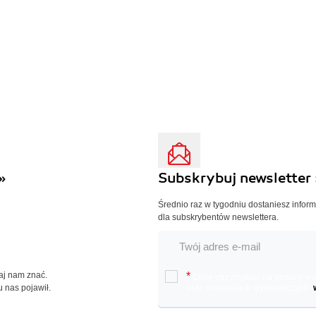
»
Subskrybuj newsletter 
Średnio raz w tygodniu dostaniesz infor
dla subskrybentów newslettera.
Daj nam znać.
*
Chcę otrzymywać na podany e-ma
u nas pojawił.
oraz nowościach wydawniczych.