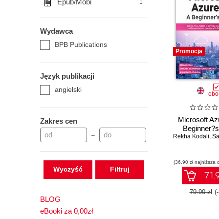
Epub/Mobi
1
Wydawca
BPB Publications
Promocja
Język publikacji
angielski
ebo
Microsoft Az
Zakres cen
Beginner?s
–
Rekha Kodali
,
Sankara
(36,90 zł najniższa 
Wyczyść
71.9
79.90 zł
(
BLOG
eBooki za 0,00zł