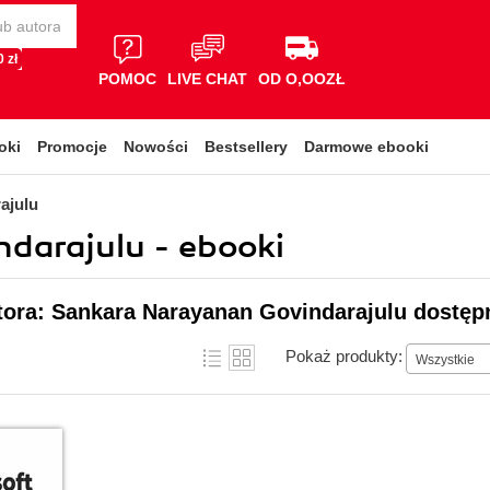
 zł
POMOC
LIVE CHAT
OD O,OOZŁ
oki
Promocje
Nowości
Bestsellery
Darmowe ebooki
ajulu
darajulu - ebooki
tora: Sankara Narayanan Govindarajulu dostęp
Pokaż produkty:
Wszystkie