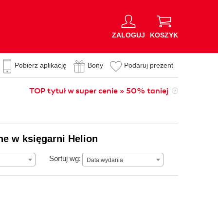
ZALOGUJ
KOSZYK
Pobierz aplikację
Bony
Podaruj prezent
TOP tytuł w super cenie » 50% taniej
ne w księgarni Helion
Data wydania
Sortuj wg:
Data wydania