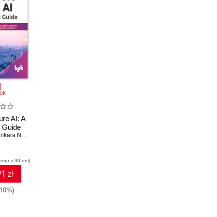
ok
ure AI: A
 Guide
 Narayanan Govindarajulu
,
Mohammed Athaulla
cena z 30 dni)
1 zł
-10%)