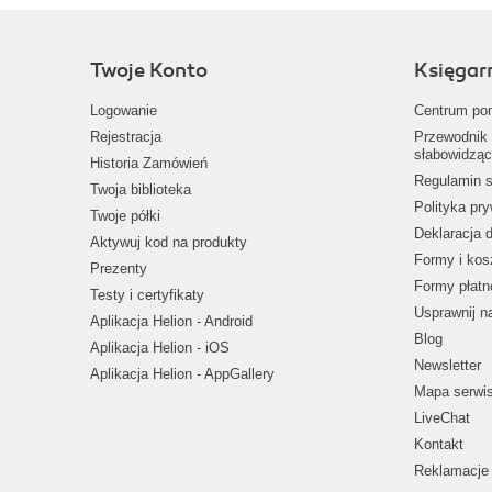
Twoje Konto
Księgar
Logowanie
Centrum po
Rejestracja
Przewodnik 
słabowidząc
Historia Zamówień
Regulamin s
Twoja biblioteka
Polityka pr
Twoje półki
Deklaracja 
Aktywuj kod na produkty
Formy i kos
Prezenty
Formy płatn
Testy i certyfikaty
Usprawnij 
Aplikacja Helion - Android
Blog
Aplikacja Helion - iOS
Newsletter
Aplikacja Helion - AppGallery
Mapa serwi
LiveChat
Kontakt
Reklamacje 