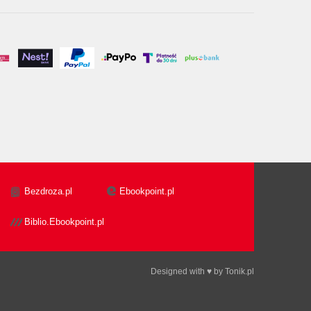
Bezdroza.pl
Ebookpoint.pl
Biblio.Ebookpoint.pl
Designed with ♥ by
Tonik.pl