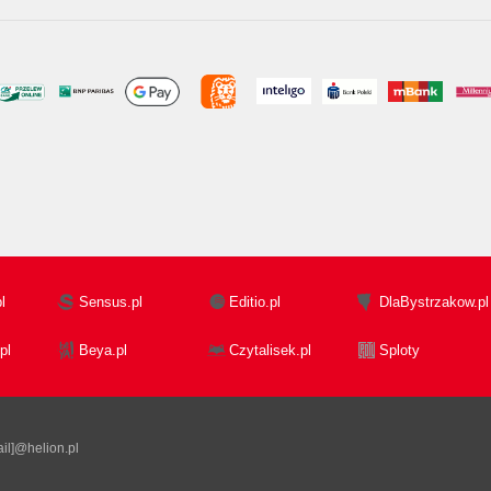
l
Sensus.pl
Editio.pl
DlaBystrzakow.pl
pl
Beya.pl
Czytalisek.pl
Sploty
il]@helion.pl