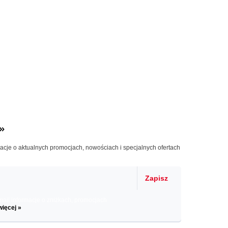
»
macje o aktualnych promocjach, nowościach i specjalnych ofertach
Zapisz
il informacje o zniżkach, promocjach
więcej »