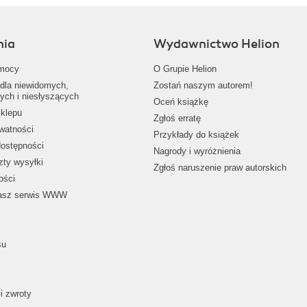
nia
Wydawnictwo Helion
mocy
O Grupie Helion
dla niewidomych,
Zostań naszym autorem!
ych i niesłyszących
Oceń książkę
klepu
Zgłoś erratę
ywatności
Przykłady do książek
dostępności
Nagrody i wyróżnienia
zty wysyłki
Zgłoś naruszenie praw autorskich
ości
nasz serwis WWW
su
i zwroty