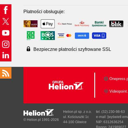
Płatności obsługuje:
Bezpieczne płatności szyfrowane SSL
Onepress.p
Videopoint.
Helion.pl sp. z o.o.
tel. (32) 230-98-63
ul. Kościuszki 1c
e-mail:
[wyświetl ema
© Helion.pl 1991-2026
44-100 Gliwice
NIP: 6312636254
Regon: 241989027