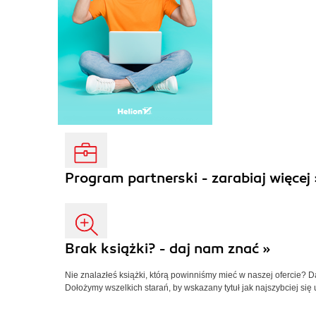
Program partnerski - zarabiaj więcej 
Brak książki? - daj nam znać »
Nie znalazłeś książki, którą powinniśmy mieć w naszej ofercie? 
Dołożymy wszelkich starań, by wskazany tytuł jak najszybciej się 