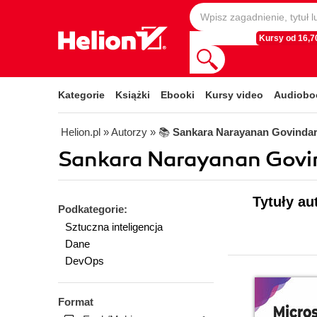
Kursy od 16,70
Kategorie
Książki
Ebooki
Kursy video
Audiobo
Helion.pl
» Autorzy
» 📚
Sankara Narayanan Govindar
Sankara Narayanan Govin
Tytuły au
Podkategorie:
Sztuczna inteligencja
Dane
DevOps
Format