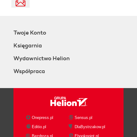
Twoje Konto
Księgarnia
Wydawnictwo Helion
Współpraca
Onepress.pl
Sensus.pl
Editio.pl
DlaBystrzakow.pl
Bezdroza.pl
Ebookpoint.pl