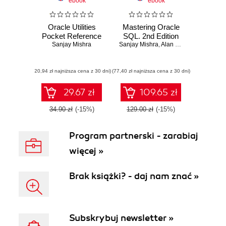
ebook
ebook
Oracle Utilities
Mastering Oracle
Pocket Reference
SQL. 2nd Edition
Sanjay Mishra
Sanjay Mishra
,
Alan Beaulieu
(20,94 zł najniższa cena z 30 dni)
(77,40 zł najniższa cena z 30 dni)
29.67 zł
109.65 zł
34.90 zł
(-15%)
129.00 zł
(-15%)
Program partnerski - zarabiaj
więcej »
Brak książki? - daj nam znać »
Subskrybuj newsletter »