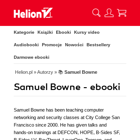
Kategorie
Książki
Ebooki
Kursy video
Audiobooki
Promocje
Nowości
Bestsellery
Darmowe ebooki
Helion.pl
» Autorzy
» 📚
Samuel Bowne
Samuel Bowne - ebooki
Samuel Bowne has been teaching computer
networking and security classes at City College San
Francisco since 2000. He has given talks and
hands-on trainings at DEFCON, HOPE, B-Sides SF,
B-Sides LV, BayThreat, LayerOne, Toorcon, and