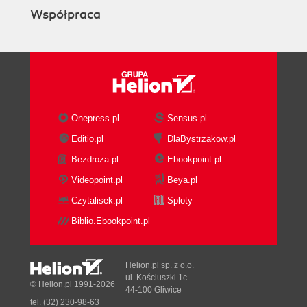
Współpraca
Onepress.pl
Sensus.pl
Editio.pl
DlaBystrzakow.pl
Bezdroza.pl
Ebookpoint.pl
Videopoint.pl
Beya.pl
Czytalisek.pl
Sploty
Biblio.Ebookpoint.pl
Helion.pl sp. z o.o.
ul. Kościuszki 1c
© Helion.pl 1991-2026
44-100 Gliwice
tel. (32) 230-98-63