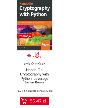
Promocja
ebook
Hands-On
Cryptography with
Python. Leverage
Samuel Bowne
the power of
Python to encrypt
(71,24 zł najniższa cena z 30 dni)
and decrypt data
85.49 zł