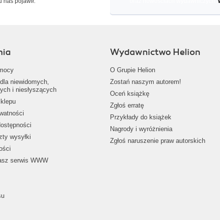
u nas pojawił.
oraz nowościach wydawniczych.
nia
Wydawnictwo Helion
mocy
O Grupie Helion
dla niewidomych,
Zostań naszym autorem!
ych i niesłyszących
Oceń książkę
klepu
Zgłoś erratę
ywatności
Przykłady do książek
dostępności
Nagrody i wyróżnienia
zty wysyłki
Zgłoś naruszenie praw autorskich
ości
nasz serwis WWW
su