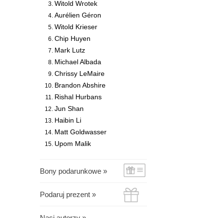
Witold Wrotek
Aurélien Géron
Witold Krieser
Chip Huyen
Mark Lutz
Michael Albada
Chrissy LeMaire
Brandon Abshire
Rishal Hurbans
Jun Shan
Haibin Li
Matt Goldwasser
Upom Malik
Bony podarunkowe »
Podaruj prezent »
Nasi autorzy »