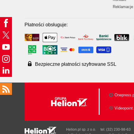
Reklamacje 
Płatności obsługuje:
Bezpieczne płatności szyfrowane SSL
Onepress.p
Videopoint.
Helion.pl sp. z o.o.
tel. (32) 230-98-63