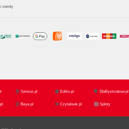
i zwroty
l
Sensus.pl
Editio.pl
DlaBystrzakow.pl
pl
Beya.pl
Czytalisek.pl
Sploty