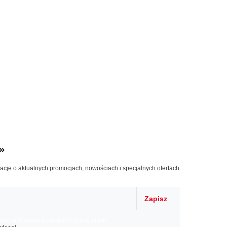
»
macje o aktualnych promocjach, nowościach i specjalnych ofertach
Zapisz
il informacje o zniżkach, promocjach