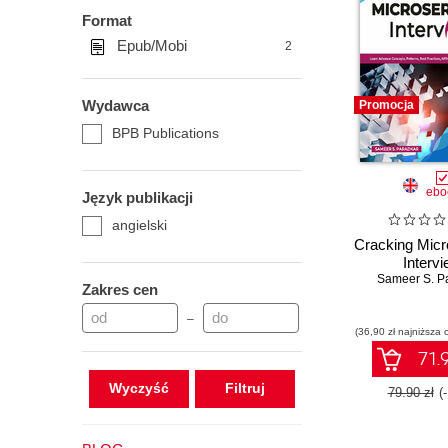
Format
Epub/Mobi
2
Wydawca
Promocja
BPB Publications
ebo
Język publikacji
angielski
Cracking Micr
Interv
Sameer S. P
Zakres cen
–
(36,90 zł najniższa 
71.9
Wyczyść
79.90 zł
(