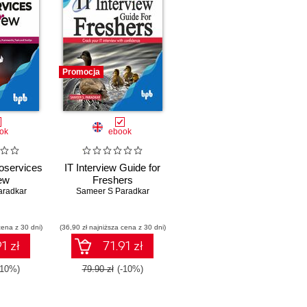
Promocja
ok
ebook
oservices
IT Interview Guide for
iew
Freshers
aradkar
Sameer S Paradkar
cena z 30 dni)
(36,90 zł najniższa cena z 30 dni)
1 zł
71.91 zł
-10%)
79.90 zł
(-10%)