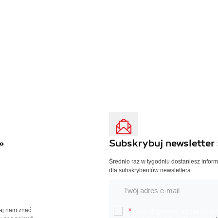
»
Subskrybuj newsletter 
Średnio raz w tygodniu dostaniesz infor
dla subskrybentów newslettera.
Daj nam znać.
*
Chcę otrzymywać na podany e-ma