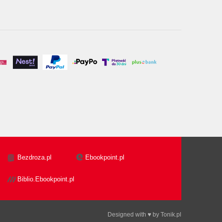
Bezdroza.pl
Ebookpoint.pl
Biblio.Ebookpoint.pl
Designed with ♥ by
Tonik.pl