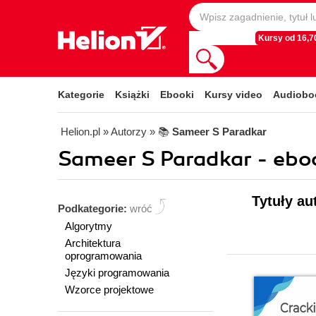
Kursy od 16,70
Kategorie
Książki
Ebooki
Kursy video
Audiobo
Helion.pl
» Autorzy
» 📚
Sameer S Paradkar
Sameer S Paradkar - ebo
Tytuły au
Podkategorie:
wróć
Algorytmy
Architektura
oprogramowania
Języki programowania
Wzorce projektowe