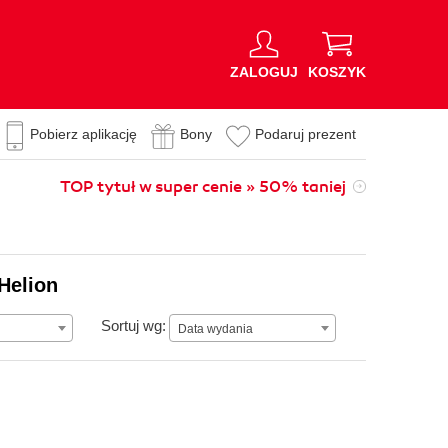
ZALOGUJ
KOSZYK
Pobierz aplikację
Bony
Podaruj prezent
TOP tytuł w super cenie » 50% taniej
Helion
Data wydania
Sortuj wg:
Data wydania