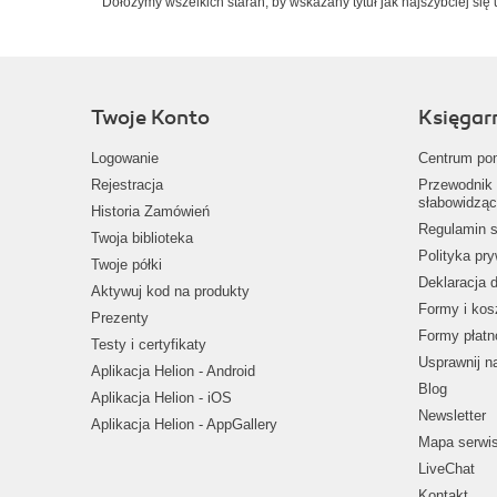
Dołożymy wszelkich starań, by wskazany tytuł jak najszybciej się 
Twoje Konto
Księgar
Logowanie
Centrum po
Rejestracja
Przewodnik 
słabowidząc
Historia Zamówień
Regulamin s
Twoja biblioteka
Polityka pr
Twoje półki
Deklaracja 
Aktywuj kod na produkty
Formy i kos
Prezenty
Formy płatn
Testy i certyfikaty
Usprawnij 
Aplikacja Helion - Android
Blog
Aplikacja Helion - iOS
Newsletter
Aplikacja Helion - AppGallery
Mapa serwi
LiveChat
Kontakt