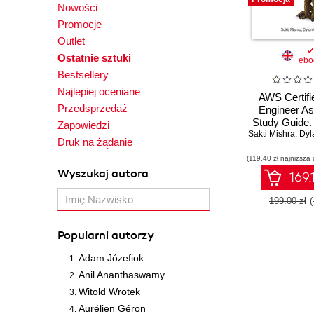
Nowości
Promocje
Outlet
Ostatnie sztuki
ebo
Bestsellery
Najlepiej oceniane
AWS Certifi
Przedsprzedaż
Engineer As
Study Guide.
Zapowiedzi
Sakti Mishra
Guidance and
,
Dyl
Druk na żądanie
(119,40 zł najniższa 
Wyszukaj autora
169.
199.00 zł
Popularni autorzy
Adam Józefiok
Anil Ananthaswamy
Witold Wrotek
Aurélien Géron