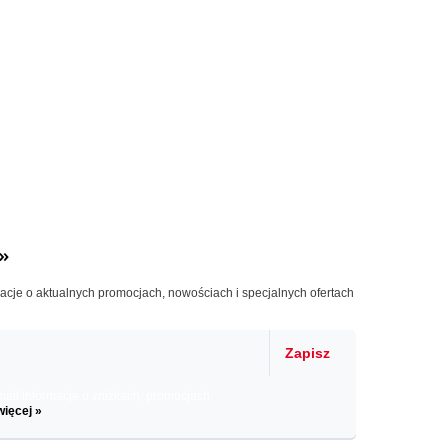
»
macje o aktualnych promocjach, nowościach i specjalnych ofertach
Zapisz
il informacje o zniżkach, promocjach
więcej »