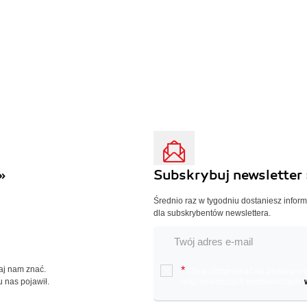
»
Subskrybuj newsletter 
Średnio raz w tygodniu dostaniesz infor
dla subskrybentów newslettera.
Daj nam znać.
*
Chcę otrzymywać na podany e-ma
u nas pojawił.
oraz nowościach wydawniczych.