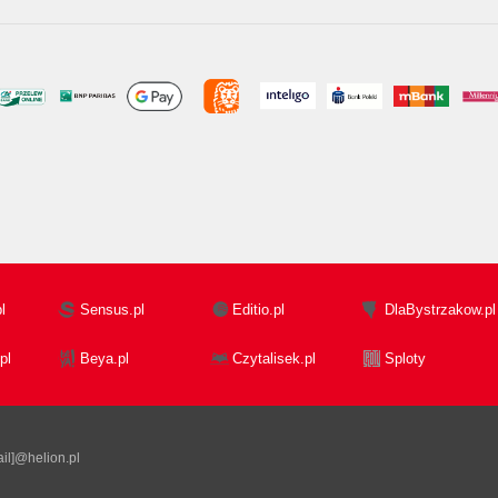
l
Sensus.pl
Editio.pl
DlaBystrzakow.pl
pl
Beya.pl
Czytalisek.pl
Sploty
il]@helion.pl