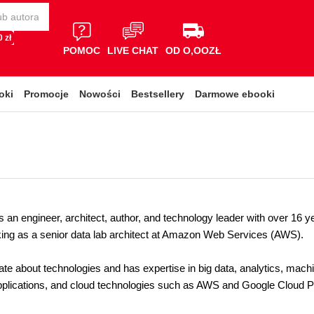
 zł
POMOC
LIVE CHAT
OD O,OOZŁ
oki
Promocje
Nowości
Bestsellery
Darmowe ebooki
s an engineer, architect, author, and technology leader with over 16 ye
king as a senior data lab architect at Amazon Web Services (AWS).
te about technologies and has expertise in big data, analytics, machine
plications, and cloud technologies such as AWS and Google Cloud P