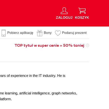
ZALOGUJ
KOSZYK
Pobierz aplikację
Bony
Podaruj prezent
TOP tytuł w super cenie » 50% taniej
ars of experience in the IT industry. He is
 learning, artificial intelligence, graph networks,
latform.