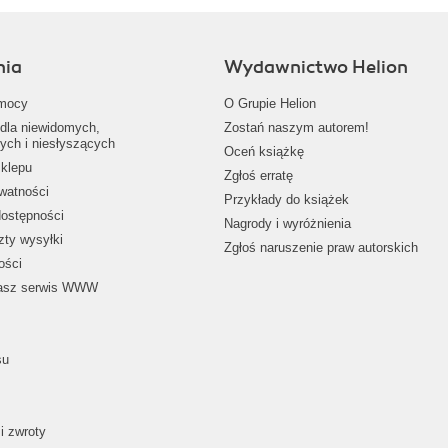
nia
Wydawnictwo Helion
mocy
O Grupie Helion
dla niewidomych,
Zostań naszym autorem!
ych i niesłyszących
Oceń książkę
klepu
Zgłoś erratę
ywatności
Przykłady do książek
dostępności
Nagrody i wyróżnienia
zty wysyłki
Zgłoś naruszenie praw autorskich
ości
nasz serwis WWW
su
i zwroty