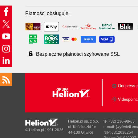
Płatności obsługuje:
Bezpieczne płatności szyfrowane SSL
Onepress.p
Videopoint.
Helion.pl sp. z o.o.
tel. (32) 230-98-63
ul. Kościuszki 1c
e-mail:
[wyświetl ema
© Helion.pl 1991-2026
44-100 Gliwice
NIP: 6312636254