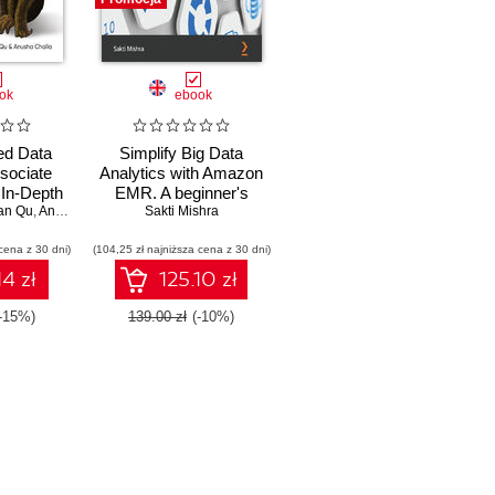
ok
ebook
ed Data
Simplify Big Data
sociate
Analytics with Amazon
 In-Depth
EMR. A beginner's
 Practice
an Qu
,
Anusha Challa
guide to learning and
Sakti Mishra
implementing Amazon
cena z 30 dni)
(104,25 zł najniższa cena z 30 dni)
EMR for building data
analytics solutions
14 zł
125.10 zł
(-15%)
139.00 zł
(-10%)