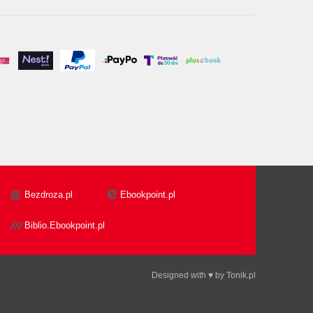
Bezdroza.pl
Ebookpoint.pl
Biblio.Ebookpoint.pl
Designed with ♥ by
Tonik.pl