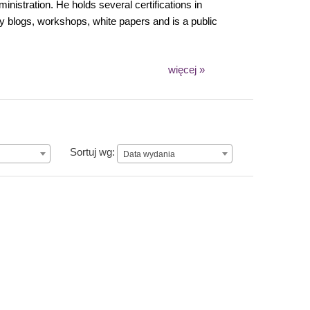
nistration. He holds several certifications in
y blogs, workshops, white papers and is a public
więcej »
Data wydania
Sortuj wg:
Data wydania