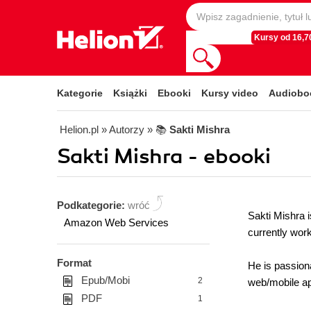
Kursy od 16,70
Kategorie
Książki
Ebooki
Kursy video
Audiobo
Helion.pl
» Autorzy
» 📚
Sakti Mishra
Sakti Mishra - ebooki
Podkategorie:
wróć
Sakti Mishra i
Amazon Web Services
currently wor
Format
He is passiona
Epub/Mobi
2
web/mobile ap
PDF
1