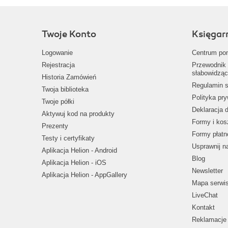
Twoje Konto
Księgar
Logowanie
Centrum po
Rejestracja
Przewodnik 
słabowidząc
Historia Zamówień
Regulamin s
Twoja biblioteka
Polityka pr
Twoje półki
Deklaracja 
Aktywuj kod na produkty
Formy i kos
Prezenty
Formy płatn
Testy i certyfikaty
Usprawnij 
Aplikacja Helion - Android
Blog
Aplikacja Helion - iOS
Newsletter
Aplikacja Helion - AppGallery
Mapa serwi
LiveChat
Kontakt
Reklamacje 