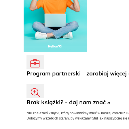
Program partnerski - zarabiaj więcej 
Brak książki? - daj nam znać »
Nie znalazłeś książki, którą powinniśmy mieć w naszej ofercie? 
Dołożymy wszelkich starań, by wskazany tytuł jak najszybciej się 