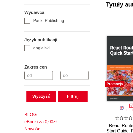
Tytuły au
Wydawca
Packt Publishing
Język publikacji
angielski
Zakres cen
–
Promocja
Wyczyść
ebo
BLOG
eBooki za 0,00zł
React Route
Nowości
Start Guide. R