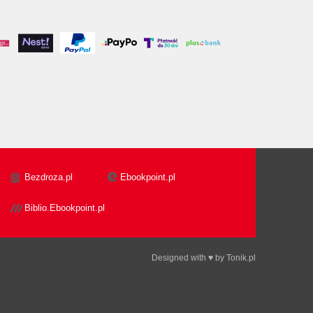
Bezdroza.pl
Ebookpoint.pl
Biblio.Ebookpoint.pl
Designed with ♥ by
Tonik.pl