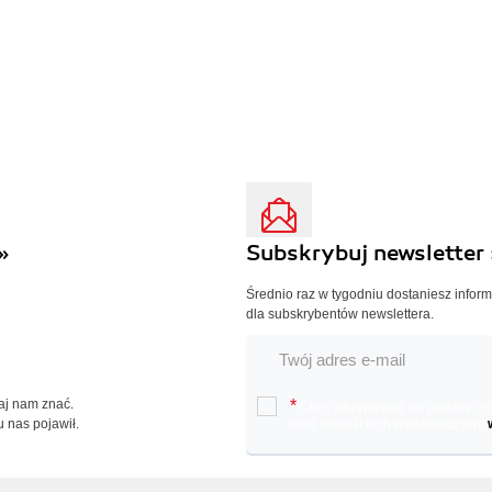
»
Subskrybuj newsletter 
Średnio raz w tygodniu dostaniesz infor
dla subskrybentów newslettera.
Daj nam znać.
*
Chcę otrzymywać na podany e-ma
u nas pojawił.
oraz nowościach wydawniczych.