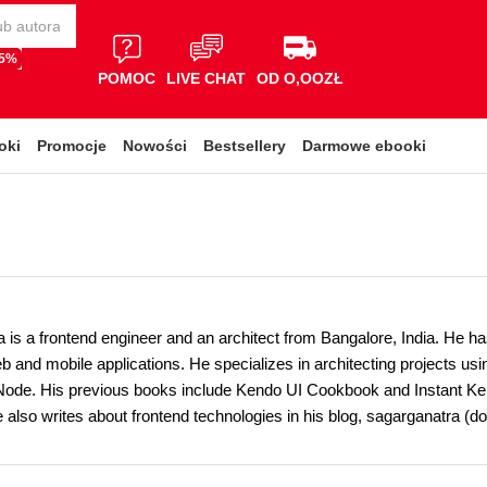
65%
POMOC
LIVE CHAT
OD O,OOZŁ
oki
Promocje
Nowości
Bestsellery
Darmowe ebooki
 is a frontend engineer and an architect from Bangalore, India. He h
b and mobile applications. He specializes in architecting projects u
Node. His previous books include Kendo UI Cookbook and Instant Ke
 also writes about frontend technologies in his blog, sagarganatra (d