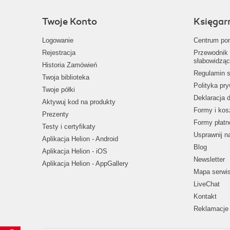
Twoje Konto
Księgar
Logowanie
Centrum po
Rejestracja
Przewodnik 
słabowidząc
Historia Zamówień
Regulamin s
Twoja biblioteka
Polityka pr
Twoje półki
Deklaracja 
Aktywuj kod na produkty
Formy i kos
Prezenty
Formy płatn
Testy i certyfikaty
Usprawnij 
Aplikacja Helion - Android
Blog
Aplikacja Helion - iOS
Newsletter
Aplikacja Helion - AppGallery
Mapa serwi
LiveChat
Kontakt
Reklamacje 