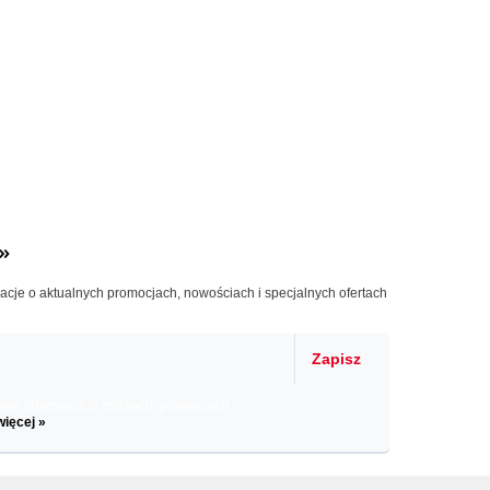
»
macje o aktualnych promocjach, nowościach i specjalnych ofertach
Zapisz
il informacje o zniżkach, promocjach
więcej »