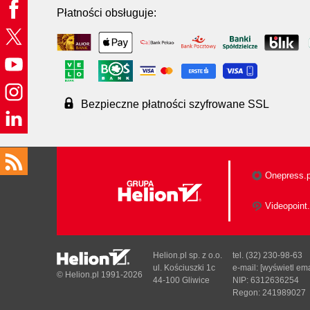
Płatności obsługuje:
Bezpieczne płatności szyfrowane SSL
Onepress.p
Videopoint.
Helion.pl sp. z o.o.
tel. (32) 230-98-63
ul. Kościuszki 1c
e-mail:
[wyświetl ema
© Helion.pl 1991-2026
44-100 Gliwice
NIP: 6312636254
Regon: 241989027