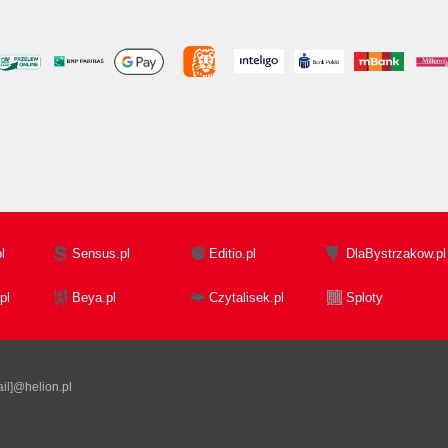
l
Sensus.pl
Editio.pl
DlaBystrzakow.pl
pl
Beya.pl
Czytalisek.pl
Sploty
il]@helion.pl