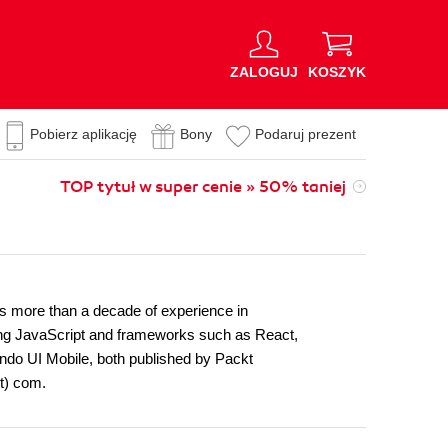
ZALOGUJ
KOSZYK
Pobierz aplikację
Bony
Podaruj prezent
TOP tytuł w super cenie » 50% taniej
as more than a decade of experience in
sing JavaScript and frameworks such as React,
ndo UI Mobile, both published by Packt
ot) com.