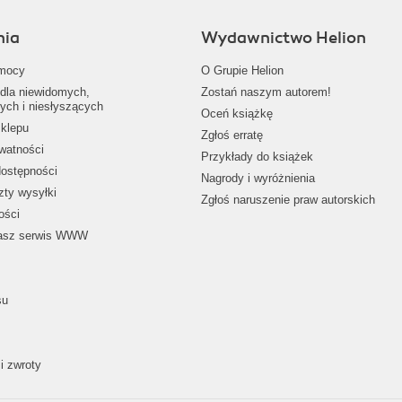
nia
Wydawnictwo Helion
mocy
O Grupie Helion
dla niewidomych,
Zostań naszym autorem!
ych i niesłyszących
Oceń książkę
klepu
Zgłoś erratę
ywatności
Przykłady do książek
dostępności
Nagrody i wyróżnienia
zty wysyłki
Zgłoś naruszenie praw autorskich
ości
nasz serwis WWW
su
i zwroty