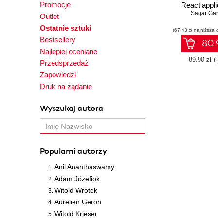
Promocje
React appli
Sagar Gan
made e
Outlet
Ostatnie sztuki
(67,43 zł najniższa 
Bestsellery
80.9
Najlepiej oceniane
89.90 zł
(
Przedsprzedaż
Zapowiedzi
Druk na żądanie
Wyszukaj autora
Popularni autorzy
Anil Ananthaswamy
Adam Józefiok
Witold Wrotek
Aurélien Géron
Witold Krieser