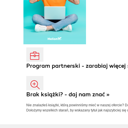
Program partnerski - zarabiaj więcej 
Brak książki? - daj nam znać »
Nie znalazłeś książki, którą powinniśmy mieć w naszej ofercie? 
Dołożymy wszelkich starań, by wskazany tytuł jak najszybciej się 