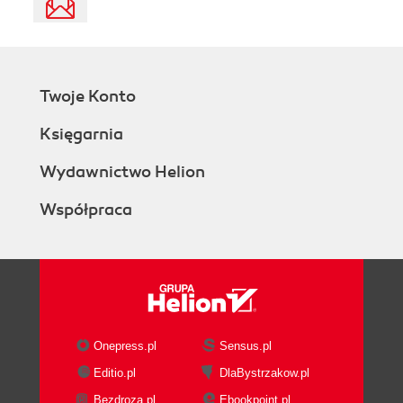
Twoje Konto
Księgarnia
Wydawnictwo Helion
Współpraca
Onepress.pl
Sensus.pl
Editio.pl
DlaBystrzakow.pl
Bezdroza.pl
Ebookpoint.pl