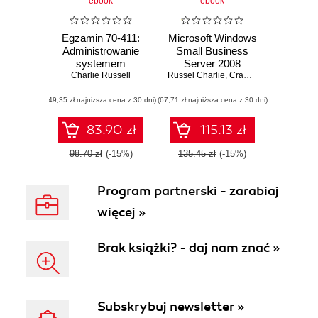
ebook
ebook
Egzamin 70-411:
Microsoft Windows
Administrowanie
Small Business
systemem
Server 2008
Windows Server
Charlie Russell
Russel Charlie
Poradnik
,
Crawford Sharon
2012 R2
administratora
(49,35 zł najniższa cena z 30 dni)
(67,71 zł najniższa cena z 30 dni)
83.90 zł
115.13 zł
98.70 zł
(-15%)
135.45 zł
(-15%)
Program partnerski - zarabiaj
więcej »
Brak książki? - daj nam znać »
Subskrybuj newsletter »