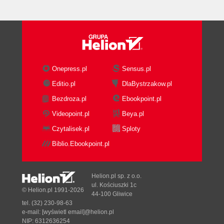
Onepress.pl
Sensus.pl
Editio.pl
DlaBystrzakow.pl
Bezdroza.pl
Ebookpoint.pl
Videopoint.pl
Beya.pl
Czytalisek.pl
Sploty
Biblio.Ebookpoint.pl
Helion.pl sp. z o.o.
ul. Kościuszki 1c
© Helion.pl 1991-2026
44-100 Gliwice
tel. (32) 230-98-63
e-mail:
[wyświetl email]@helion.pl
NIP: 6312636254