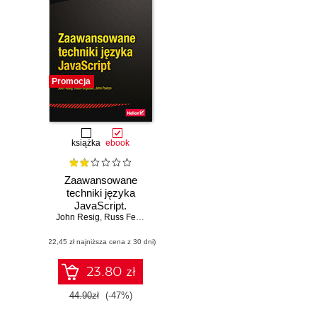
Promocja
książka
ebook
Zaawansowane
techniki języka
JavaScript.
John Resig
Wydanie II
,
Russ Ferguson
,
John Paxton
(22,45 zł najniższa cena z 30 dni)
23.80 zł
44.90zł
(-47%)